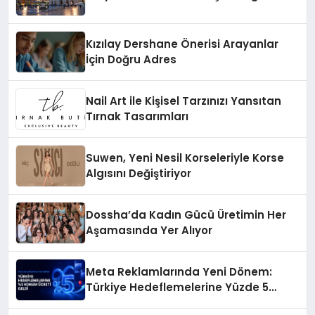
Kızılay Dershane Önerisi Arayanlar
İçin Doğru Adres
Nail Art ile Kişisel Tarzınızı Yansıtan
Tırnak Tasarımları
Suwen, Yeni Nesil Korseleriyle Korse
Algısını Değiştiriyor
Dossha’da Kadın Gücü Üretimin Her
Aşamasında Yer Alıyor
Meta Reklamlarında Yeni Dönem:
Türkiye Hedeflemelerine Yüzde 5
Konum Ücreti Geldi