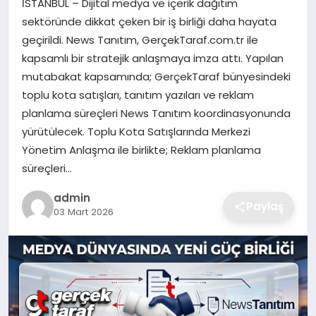
İSTANBUL – Dijital medya ve içerik dağıtım
EKONOMI
sektöründe dikkat çeken bir iş birliği daha hayata
geçirildi. News Tanıtım, GerçekTaraf.com.tr ile
MAGAZIN
kapsamlı bir stratejik anlaşmaya imza attı. Yapılan
mutabakat kapsamında; GerçekTaraf bünyesindeki
OTOMOBIL
toplu kota satışları, tanıtım yazıları ve reklam
planlama süreçleri News Tanıtım koordinasyonunda
TEKNOLOJI
yürütülecek. Toplu Kota Satışlarında Merkezi
Yönetim Anlaşma ile birlikte; Reklam planlama
süreçleri…
admin
Paylaş
03 Mart 2026