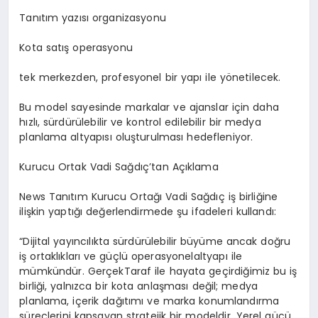
Tanıtım yazısı organizasyonu
Kota satış operasyonu
tek
merkezden, profesyonel bir yapı ile yönetilecek.
Bu model sayesinde markalar ve ajanslar için daha
hızlı, sürdürülebilir ve kontrol edilebilir bir medya
planlama altyapısı oluşturulması hedefleniyor.
Kurucu Ortak Vadi Sağdıç’tan Açıklama
News Tanıtım Kurucu Ortağı Vadi Sağdıç iş birliğine
ilişkin yaptığı değerlendirmede şu ifadeleri kullandı:
“Dijital yayıncılıkta sürdürülebilir büyüme ancak doğru
iş ortaklıkları ve güçlü
operasyonel
altyapı ile
mümkündür.
GerçekTaraf
ile hayata geçirdiğimiz bu iş
birliği, yalnızca bir kota anlaşması değil; medya
planlama, içerik dağıtımı ve marka konumlandırma
süreçlerini kapsayan stratejik bir modeldir. Yerel gücü