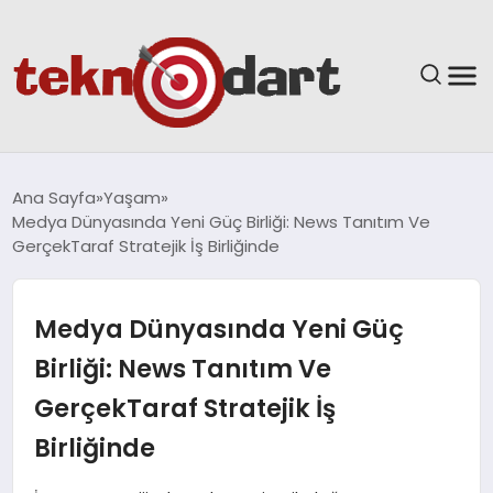
ANASAYFA
Ana Sayfa
Yaşam
Medya Dünyasında Yeni Güç Birliği: News Tanıtım Ve
YAŞAM
GerçekTaraf Stratejik İş Birliğinde
BILIM & TEKNOLOJI
Medya Dünyasında Yeni Güç
EĞITIM
Birliği: News Tanıtım Ve
GerçekTaraf Stratejik İş
GÜNDEM
Birliğinde
SPOR