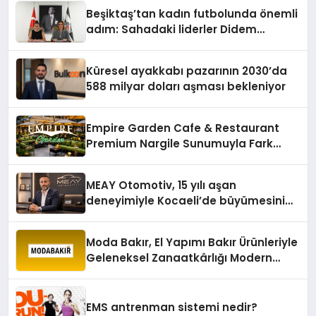
Beşiktaş’tan kadın futbolunda önemli
adım: Sahadaki liderler Didem
Karagenç ve Başak Gündoğdu kulüp
hafızasını geleceğe taşıyacak
Küresel ayakkabı pazarının 2030’da
588 milyar doları aşması bekleniyor
Empire Garden Cafe & Restaurant
Premium Nargile Sunumuyla Fark
Yaratıyor
MEAY Otomotiv, 15 yılı aşan
deneyimiyle Kocaeli’de büyümesini
sürdürüyor
Moda Bakır, El Yapımı Bakır Ürünleriyle
Geleneksel Zanaatkârlığı Modern
Yaşam Alanlarına Taşıyor
EMS antrenman sistemi nedir?