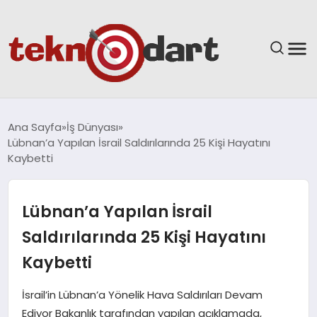
ANASAYFA
Ana Sayfa
İş Dünyası
Lübnan’a Yapılan İsrail Saldırılarında 25 Kişi Hayatını
YAŞAM
Kaybetti
BILIM & TEKNOLOJI
Lübnan’a Yapılan İsrail
EĞITIM
Saldırılarında 25 Kişi Hayatını
Kaybetti
GÜNDEM
İsrail’in Lübnan’a Yönelik Hava Saldırıları Devam
SPOR
Ediyor Bakanlık tarafından yapılan açıklamada,