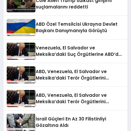
Cole Allen Trump suikast girişimi
suçlamalarını reddetti
ABD Özel Temsilcisi Ukrayna Devlet
Başkanı Danışmanıyla Görüştü
Venezuela, El Salvador ve
Meksika’daki Suç Örgütlerine ABD’den
Yabancı Terör Örgütü Etiketi
ABD, Venezuela, El Salvador ve
Meksika’daki Terör Örgütlerini
Belirledi
ABD, Venezuela, El Salvador ve
Meksika’daki Terör Örgütlerini
Belirledi
İsrail Güçleri En Az 30 Filistinliyi
Gözaltına Aldı