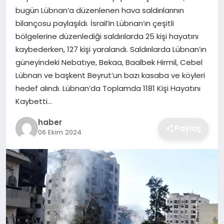
bugün Lübnan’a düzenlenen hava saldırılarının
EKONOMI
bilançosu paylaşıldı. İsrail’in Lübnan’ın çeşitli
bölgelerine düzenlediği saldırılarda 25 kişi hayatını
MAGAZIN
kaybederken, 127 kişi yaralandı. Saldırılarda Lübnan’ın
güneyindeki Nebatıye, Bekaa, Baalbek Hirmil, Cebel
OTOMOBIL
Lübnan ve başkent Beyrut’un bazı kasaba ve köyleri
hedef alındı. Lübnan’da Toplamda 1181 Kişi Hayatını
TEKNOLOJI
Kaybetti…
haber
Paylaş
06 Ekim 2024