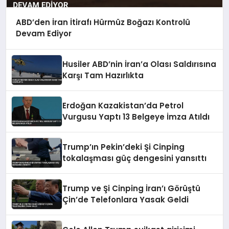
ABD’den İran İtirafı Hürmüz Boğazı Kontrolü
Devam Ediyor
Husiler ABD’nin İran’a Olası Saldırısına
Karşı Tam Hazırlıkta
Erdoğan Kazakistan’da Petrol
Vurgusu Yaptı 13 Belgeye İmza Atıldı
Trump’ın Pekin’deki Şi Cinping
tokalaşması güç dengesini yansıttı
Trump ve Şi Cinping İran’ı Görüştü
Çin’de Telefonlara Yasak Geldi