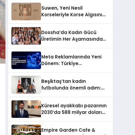
Suwen, Yeni Nesil
Korseleriyle Korse Algısını
Değiştiriyor
Dossha’da Kadın Gücü
Üretimin Her Aşamasında
Yer Alıyor
Meta Reklamlarında Yeni
Dönem: Türkiye
Hedeflemelerine Yüzde 5
Konum Ücreti Geldi
Beşiktaş’tan kadın
futbolunda önemli adım:
Sahadaki liderler Didem
Karagenç ve Başak
Küresel ayakkabı pazarının
Gündoğdu kulüp hafızasını
2030’da 588 milyar doları
geleceğe taşıyacak
aşması bekleniyor
Empire Garden Cafe &