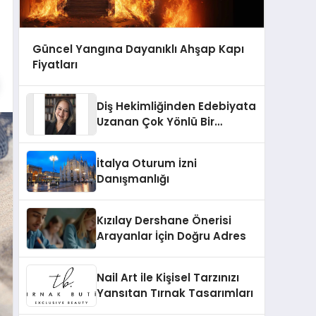
Güncel Yangına Dayanıklı Ahşap Kapı
Fiyatları
Diş Hekimliğinden Edebiyata
Uzanan Çok Yönlü Bir
Yaşam: Yeşim Şahin Yaman
İtalya Oturum İzni
Danışmanlığı
Kızılay Dershane Önerisi
Arayanlar İçin Doğru Adres
Nail Art ile Kişisel Tarzınızı
Yansıtan Tırnak Tasarımları