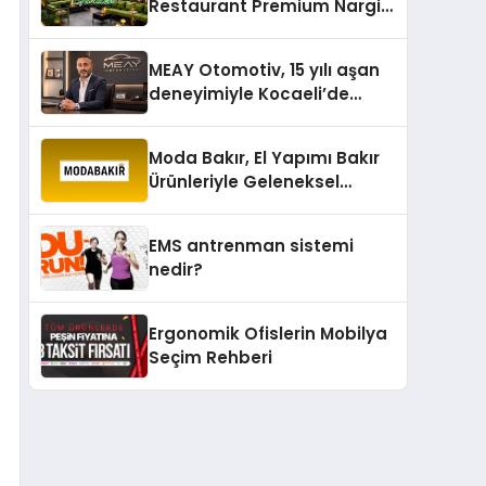
Restaurant Premium Nargile
Sunumuyla Fark Yaratıyor
MEAY Otomotiv, 15 yılı aşan
deneyimiyle Kocaeli’de
büyümesini sürdürüyor
Moda Bakır, El Yapımı Bakır
Ürünleriyle Geleneksel
Zanaatkârlığı Modern
Yaşam Alanlarına Taşıyor
EMS antrenman sistemi
nedir?
Ergonomik Ofislerin Mobilya
Seçim Rehberi