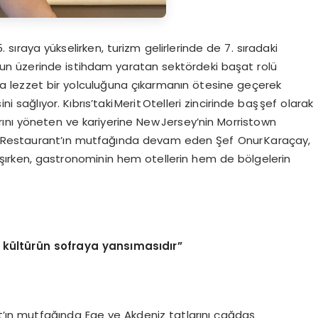
 sıraya yükselirken, turizm gelirlerinde de 7. sıradaki
n üzerinde istihdam yaratan sektördeki başat rolü
rına lezzet bir yolculuğuna çıkarmanın ötesine geçerek
sağlıyor. Kıbrıs’taki Merit Otelleri zincirinde baş şef olarak
ını yöneten ve kariyerine New Jersey’nin Morristown
n Restaurant’ın mutfağında devam eden Şef Onur Karaçay,
laşırken, gastronominin hem otellerin hem de bölgelerin
r kültürün sofraya yansımasıdır”
’ın mutfağında Ege ve Akdeniz tatlarını çağdaş