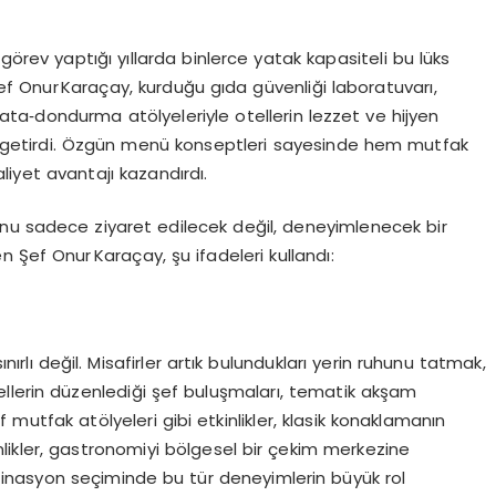
ak görev yaptığı yıllarda binlerce yatak kapasiteli bu lüks
 Onur Karaçay, kurduğu gıda güvenliği laboratuvarı,
lata‑dondurma atölyeleriyle otellerin lezzet ve hijyen
ne getirdi. Özgün menü konseptleri sayesinde hem mutfak
liyet avantajı kazandırdı.
onu sadece ziyaret edilecek değil, deneyimlenecek bir
 Şef Onur Karaçay, şu ifadeleri kullandı:
lı değil. Misafirler artık bulundukları yerin ruhunu tatmak,
llerin düzenlediği şef buluşmaları, tematik akşam
 mutfak atölyeleri gibi etkinlikler, klasik konaklamanın
likler, gastronomiyi bölgesel bir çekim merkezine
stinasyon seçiminde bu tür deneyimlerin büyük rol