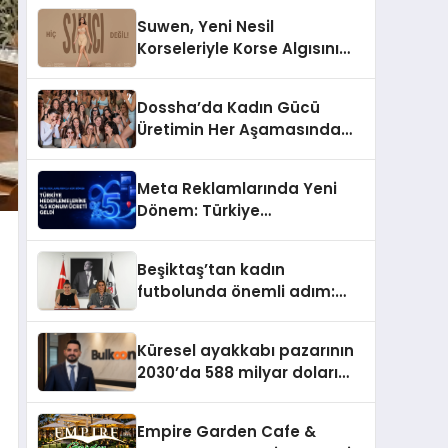
Suwen, Yeni Nesil
Korseleriyle Korse Algısını
Değiştiriyor
Dossha’da Kadın Gücü
Üretimin Her Aşamasında
Yer Alıyor
Meta Reklamlarında Yeni
Dönem: Türkiye
Hedeflemelerine Yüzde 5
Konum Ücreti Geldi
Beşiktaş’tan kadın
futbolunda önemli adım:
Sahadaki liderler Didem
Karagenç ve Başak
Küresel ayakkabı pazarının
Gündoğdu kulüp hafızasını
2030’da 588 milyar doları
geleceğe taşıyacak
aşması bekleniyor
Empire Garden Cafe &