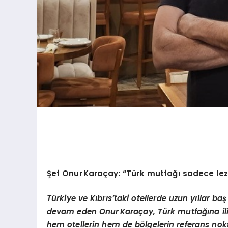
Şef Onur
Karaç
ay
:
“
Türk mutfağı sadece lezz
Türkiye ve Kıbrıs
’
taki otellerde uzun yıllar baş
devam eden Onur
Karaç
ay,
Türk mutfağına il
hem otellerin hem de b
ö
lgelerin referans no