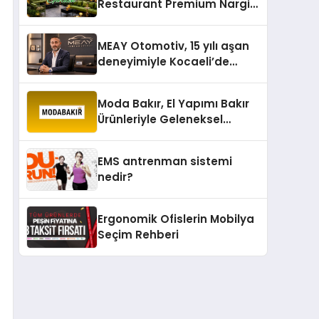
Restaurant Premium Nargile
Sunumuyla Fark Yaratıyor
MEAY Otomotiv, 15 yılı aşan
deneyimiyle Kocaeli’de
büyümesini sürdürüyor
Moda Bakır, El Yapımı Bakır
Ürünleriyle Geleneksel
Zanaatkârlığı Modern
Yaşam Alanlarına Taşıyor
EMS antrenman sistemi
nedir?
Ergonomik Ofislerin Mobilya
Seçim Rehberi