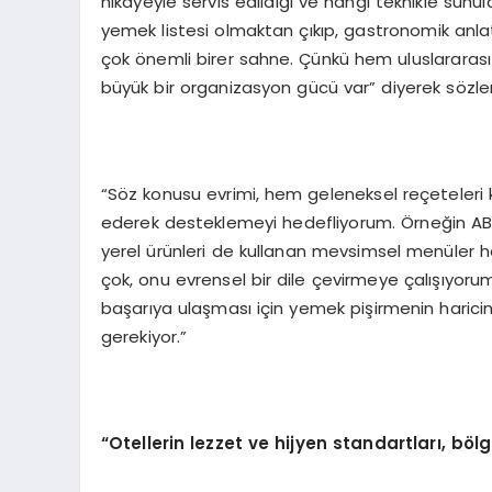
hikayeyle servis edildiği ve hangi teknikle su
yemek listesi olmaktan çıkıp, gastronomik anlat
çok önemli birer sahne. Çünkü hem uluslararası
büyük bir organizasyon gücü var” diyerek sözleri
“Söz konusu evrimi, hem geleneksel reçeteleri 
ederek desteklemeyi hedefliyorum. Örneğin A
yerel ürünleri de kullanan mevsimsel menüler h
çok, onu evrensel bir dile çevirmeye çalışıyorum
başarıya ulaşması için yemek pişirmenin harici
gerekiyor.”
“Otellerin lezzet ve hijyen standartları, böl