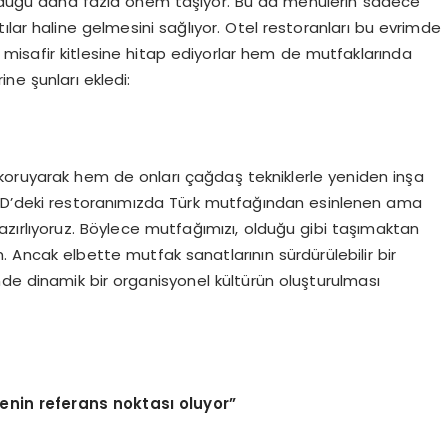
nulduğu daha fazla önem taşıyor. Bu da menülerin sadece
ılar haline gelmesini sağlıyor. Otel restoranları bu evrimde
 misafir kitlesine hitap ediyorlar hem de mutfaklarında
ne şunları ekledi:
koruyarak hem de onları çağdaş tekniklerle yeniden inşa
BD’deki restoranımızda Türk mutfağından esinlenen ama
azırlıyoruz. Böylece mutfağımızı, olduğu gibi taşımaktan
. Ancak elbette mutfak sanatlarının sürdürülebilir bir
nde dinamik bir organisyonel kültürün oluşturulması
genin referans noktası oluyor”