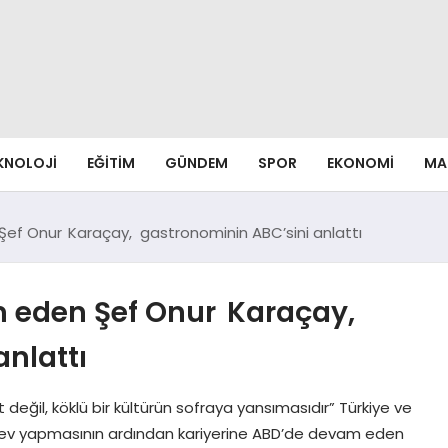
EKNOLOJI
EĞITIM
GÜNDEM
SPOR
EKONOMI
MA
ef Onur Karaçay, gastronominin ABC’sini anlattı
m eden Şef Onur Karaçay,
nlattı
ğil, köklü bir kültürün sofraya yansımasıdır” Türkiye ve
 görev yapmasının ardından kariyerine ABD’de devam eden