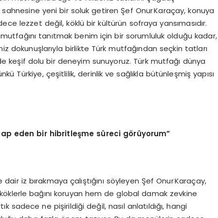
sahnesine yeni bir soluk getiren Şef Onur Karaçay, konuya
ece lezzet değil, köklü bir kültürün sofraya yansımasıdır.
mutfağını tanıtmak benim için bir sorumluluk olduğu kadar,
 dokunuşlarıyla birlikte Türk mutfağından seçkin tatları
de keşif dolu bir deneyim sunuyoruz. Türk mutfağı dünya
 Türkiye, çeşitlilik, derinlik ve sağlıkla bütünleşmiş yapısı
ap eden bir hibritleşme süreci görüyorum”
e dair iz bırakmaya çalıştığını söyleyen Şef Onur Karaçay,
köklerle bağını koruyan hem de global damak zevkine
 sadece ne pişirildiği değil, nasıl anlatıldığı, hangi