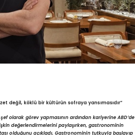
et değil, k
ö
klü bir kültürün sofraya yansı
mas
ıdır”
 şef olarak g
ö
rev yapmasının ardından kariyerine ABD
’
de
iş
kin de
ğerlendirmelerini paylaşırken, gastronominin
ktası olduğunu açıkladı. Gastronominin tutkuyla baş
lay
ıp