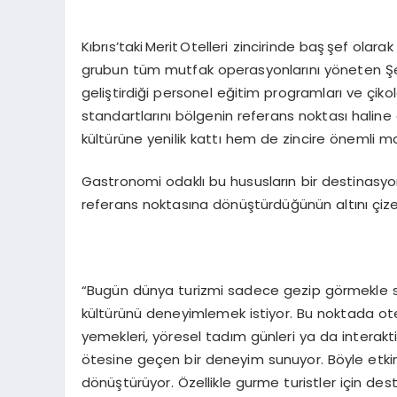
Kıbrıs’taki Merit Otelleri zincirinde baş şef olar
grubun tüm mutfak operasyonlarını yöneten Şef
geliştirdiği personel eğitim programları ve çiko
standartlarını bölgenin referans noktası hali
kültürüne yenilik kattı hem de zincire önemli ma
Gastronomi odaklı bu hususların bir destinasy
referans noktasına dönüştürdüğünün altını çizen
“Bugün dünya turizmi sadece gezip görmekle sınır
kültürünü deneyimlemek istiyor. Bu noktada ote
yemekleri, yöresel tadım günleri ya da interaktif
ötesine geçen bir deneyim sunuyor. Böyle etkin
dönüştürüyor. Özellikle gurme turistler için de