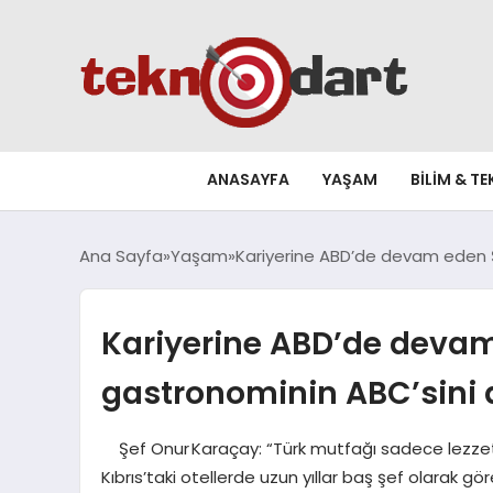
ANASAYFA
YAŞAM
BILIM & T
Ana Sayfa
Yaşam
Kariyerine ABD’de devam eden Ş
Kariyerine ABD’de deva
gastronominin ABC’sini a
Şef Onur Karaçay: “Türk mutfağı sadece lezzet de
Kıbrıs’taki otellerde uzun yıllar baş şef olarak