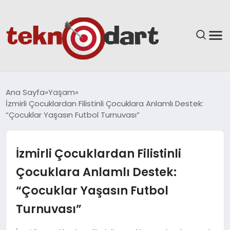
ANASAYFA
Ana Sayfa
Yaşam
İzmirli Çocuklardan Filistinli Çocuklara Anlamlı Destek:
YAŞAM
“Çocuklar Yaşasın Futbol Turnuvası”
BILIM & TEKNOLOJI
İzmirli Çocuklardan Filistinli
EĞITIM
Çocuklara Anlamlı Destek:
“Çocuklar Yaşasın Futbol
GÜNDEM
Turnuvası”
SPOR