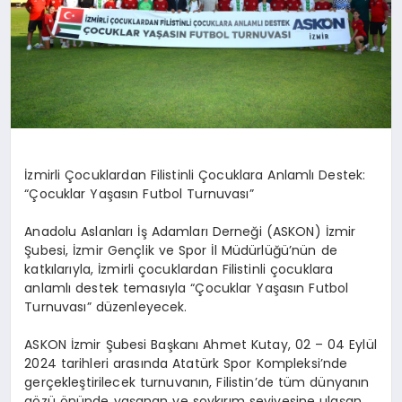
İzmirli Çocuklardan Filistinli Çocuklara Anlamlı Destek:
“Çocuklar Yaşasın Futbol Turnuvası”
Anadolu Aslanları İş Adamları Derneği (ASKON) İzmir
Şubesi, İzmir Gençlik ve Spor İl Müdürlüğü’nün de
katkılarıyla, İzmirli çocuklardan Filistinli çocuklara
anlamlı destek temasıyla “Çocuklar Yaşasın Futbol
Turnuvası” düzenleyecek.
ASKON İzmir Şubesi Başkanı Ahmet Kutay, 02 – 04 Eylül
2024 tarihleri arasında Atatürk Spor Kompleksi’nde
gerçekleştirilecek turnuvanın, Filistin’de tüm dünyanın
gözü önünde yaşanan ve soykırım seviyesine ulaşan