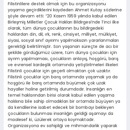
Filistinlilere destek olmak için bu organizasyonu
yaşama geçirdiklerini kaydeden Ahmet Kutay sözlerine
şöyle devam etti: “20 Kasım 1959 yılında kabul edilen
Birleşmiş Milletler Çocuk Hakları Bildirgesi’nde 1’inci ilke
olarak, tüm dünya çocuklarının bu bildirgedeki
haklardan din, dil, ırk, renk, cinsiyet, milliyet, mülkiyet,
siyasi, sosyal sınıf ayırımı yapılmaksızın yararlanmaları
gerektiği belirtilmiştir. Son yaşanan süreçte de acı bir
şekilde gördüğümüz üzere, tüm dünya çocukları için
ayrım yapılmaması, çocukların anlayış, hoşgörü, barış
ve evrensel kardeşlik ortamında yetiştirilmeleri ilkeleri
Filistinli çocuklar için geçerli olmaktan çok uzaktır.
Filistinli çocuklar için barış ortamında yaşamak ya da
hoşgörü ile barış ortamında büyümek çok uzak
hayaller haline getirilmiş durumdadır. İnsanlığın en
temel haklarından birisi olarak kabul edilen yaşama
hakkına bile sahip olmadıkları bir ortamda büyüyen ya
da kendilerine isabet edecek bir bombayı bekleyen
çocukların bulunması insanlığın geldiği aşamayı da
maalesef ki, üzülerek ortaya koymaktadır.
Organizasyona ev sahipliği ve mihmandarlık yaparak