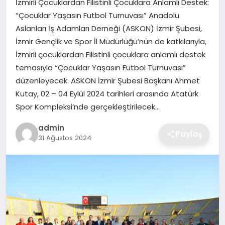
İzmirli Çocuklardan Filistinli Çocuklara Anlamlı Destek:
EKONOMI
“Çocuklar Yaşasın Futbol Turnuvası” Anadolu
Aslanları İş Adamları Derneği (ASKON) İzmir Şubesi,
MAGAZIN
İzmir Gençlik ve Spor İl Müdürlüğü’nün de katkılarıyla,
İzmirli çocuklardan Filistinli çocuklara anlamlı destek
OTOMOBIL
temasıyla “Çocuklar Yaşasın Futbol Turnuvası”
düzenleyecek. ASKON İzmir Şubesi Başkanı Ahmet
TEKNOLOJI
Kutay, 02 – 04 Eylül 2024 tarihleri arasında Atatürk
Spor Kompleksi’nde gerçekleştirilecek…
admin
Paylaş
31 Ağustos 2024