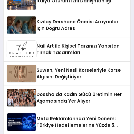
İtalya Oturum İzni Danışmanlığı
Kızılay Dershane Önerisi Arayanlar
İçin Doğru Adres
Nail Art ile Kişisel Tarzınızı Yansıtan
Tırnak Tasarımları
Suwen, Yeni Nesil Korseleriyle Korse
Algısını Değiştiriyor
Dossha’da Kadın Gücü Üretimin Her
Aşamasında Yer Alıyor
Meta Reklamlarında Yeni Dönem:
Türkiye Hedeflemelerine Yüzde 5
Konum Ücreti Geldi