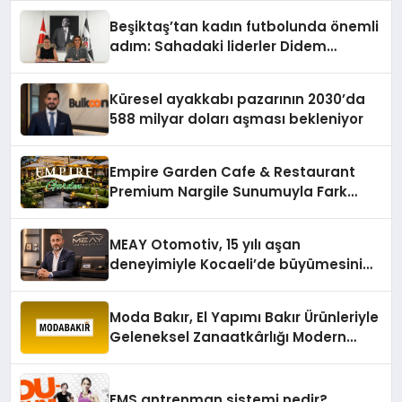
Beşiktaş’tan kadın futbolunda önemli
adım: Sahadaki liderler Didem
Karagenç ve Başak Gündoğdu kulüp
hafızasını geleceğe taşıyacak
Küresel ayakkabı pazarının 2030’da
588 milyar doları aşması bekleniyor
Empire Garden Cafe & Restaurant
Premium Nargile Sunumuyla Fark
Yaratıyor
MEAY Otomotiv, 15 yılı aşan
deneyimiyle Kocaeli’de büyümesini
sürdürüyor
Moda Bakır, El Yapımı Bakır Ürünleriyle
Geleneksel Zanaatkârlığı Modern
Yaşam Alanlarına Taşıyor
EMS antrenman sistemi nedir?