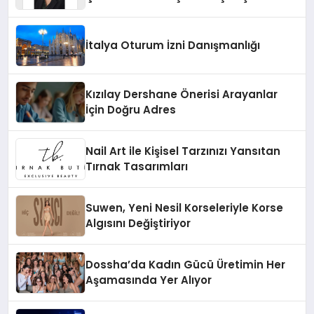
Yaman
İtalya Oturum İzni Danışmanlığı
Kızılay Dershane Önerisi Arayanlar
İçin Doğru Adres
Nail Art ile Kişisel Tarzınızı Yansıtan
Tırnak Tasarımları
Suwen, Yeni Nesil Korseleriyle Korse
Algısını Değiştiriyor
Dossha’da Kadın Gücü Üretimin Her
Aşamasında Yer Alıyor