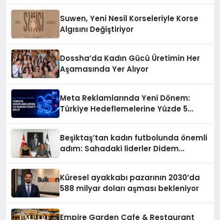
Suwen, Yeni Nesil Korseleriyle Korse
Algısını Değiştiriyor
Dossha’da Kadın Gücü Üretimin Her
Aşamasında Yer Alıyor
Meta Reklamlarında Yeni Dönem:
Türkiye Hedeflemelerine Yüzde 5
Konum Ücreti Geldi
Beşiktaş’tan kadın futbolunda önemli
adım: Sahadaki liderler Didem
Karagenç ve Başak Gündoğdu kulüp
hafızasını geleceğe taşıyacak
Küresel ayakkabı pazarının 2030’da
588 milyar doları aşması bekleniyor
Empire Garden Cafe & Restaurant