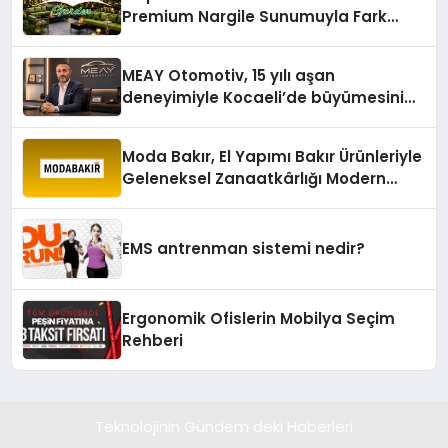
Premium Nargile Sunumuyla Fark
Yaratıyor
MEAY Otomotiv, 15 yılı aşan
deneyimiyle Kocaeli’de büyümesini
sürdürüyor
Moda Bakır, El Yapımı Bakır Ürünleriyle
Geleneksel Zanaatkârlığı Modern
Yaşam Alanlarına Taşıyor
EMS antrenman sistemi nedir?
Ergonomik Ofislerin Mobilya Seçim
Rehberi
Teknolojinin Gündem deki Haberleri