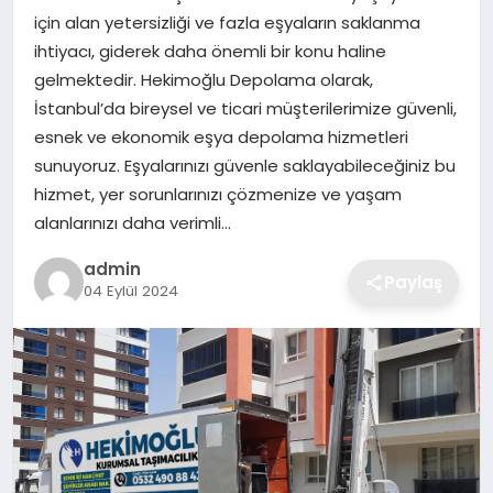
için alan yetersizliği ve fazla eşyaların saklanma
EKONOMI
ihtiyacı, giderek daha önemli bir konu haline
gelmektedir. Hekimoğlu Depolama olarak,
MAGAZIN
İstanbul’da bireysel ve ticari müşterilerimize güvenli,
esnek ve ekonomik eşya depolama hizmetleri
OTOMOBIL
sunuyoruz. Eşyalarınızı güvenle saklayabileceğiniz bu
hizmet, yer sorunlarınızı çözmenize ve yaşam
TEKNOLOJI
alanlarınızı daha verimli…
admin
Paylaş
04 Eylül 2024