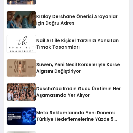
Kızılay Dershane Önerisi Arayanlar
İçin Doğru Adres
Nail Art ile Kişisel Tarzınızı Yansıtan
Tırnak Tasarımları
Suwen, Yeni Nesil Korseleriyle Korse
Algısını Değiştiriyor
Dossha’da Kadın Gücü Üretimin Her
Aşamasında Yer Alıyor
Meta Reklamlarında Yeni Dönem:
Türkiye Hedeflemelerine Yüzde 5
Konum Ücreti Geldi