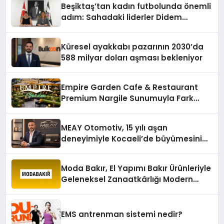
Beşiktaş’tan kadın futbolunda önemli
adım: Sahadaki liderler Didem
Karagenç ve Başak Gündoğdu kulüp
hafızasını geleceğe taşıyacak
Küresel ayakkabı pazarının 2030’da
588 milyar doları aşması bekleniyor
Empire Garden Cafe & Restaurant
Premium Nargile Sunumuyla Fark
Yaratıyor
MEAY Otomotiv, 15 yılı aşan
deneyimiyle Kocaeli’de büyümesini
sürdürüyor
Moda Bakır, El Yapımı Bakır Ürünleriyle
Geleneksel Zanaatkârlığı Modern
Yaşam Alanlarına Taşıyor
EMS antrenman sistemi nedir?