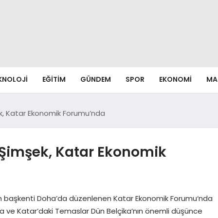
EKNOLOJI
EĞITIM
GÜNDEM
SPOR
EKONOMI
MA
k, Katar Ekonomik Forumu’nda
 Şimşek, Katar Ekonomik
ın başkenti Doha’da düzenlenen Katar Ekonomik Forumu‘nda
pa ve Katar’daki Temaslar Dün Belçika’nın önemli düşünce