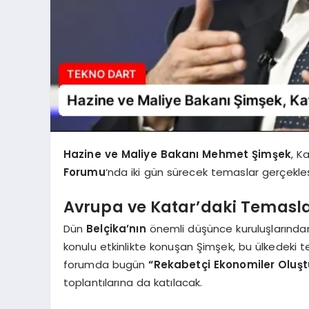
Hazine ve Maliye Bakanı Mehmet Şimşek
, K
Forumu
‘nda iki gün sürecek temaslar gerçekleş
Avrupa ve Katar’daki Temasl
Dün
Belçika’nın
önemli düşünce kuruluşlarında
konulu etkinlikte konuşan Şimşek, bu ülkedeki 
forumda bugün
“Rekabetçi Ekonomiler Oluş
toplantılarına da katılacak.