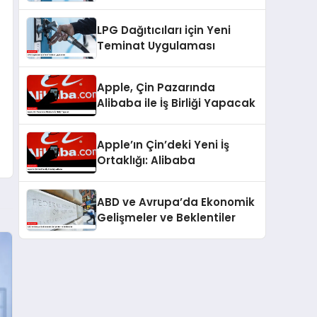
Dağıtıcılarından Alınacak
Teminatlar Artırıldı
LPG Dağıtıcıları için Yeni
Teminat Uygulaması
Apple, Çin Pazarında
Alibaba ile İş Birliği Yapacak
Apple’ın Çin’deki Yeni İş
Ortaklığı: Alibaba
ABD ve Avrupa’da Ekonomik
Gelişmeler ve Beklentiler