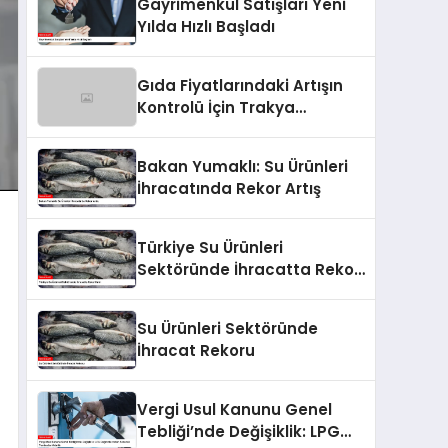
Gayrimenkul Satışları Yeni
Yılda Hızlı Başladı
Gıda Fiyatlarındaki Artışın
Kontrolü İçin Trakya
Birlik’ten Önemli Açıklama
Bakan Yumaklı: Su Ürünleri
İhracatında Rekor Artış
Türkiye Su Ürünleri
Sektöründe İhracatta Rekor
Kırdı
Su Ürünleri Sektöründe
İhracat Rekoru
Vergi Usul Kanunu Genel
Tebliği’nde Değişiklik: LPG