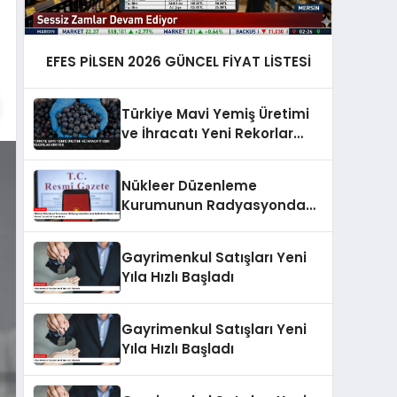
EFES PİLSEN 2026 GÜNCEL FİYAT LİSTESİ
Türkiye Mavi Yemiş Üretimi
ve İhracatı Yeni Rekorlar
Kırıyor
Nükleer Düzenleme
Kurumunun Radyasyondan
Korunma Eğitimlerine İlişkin
Yönetmelik Resmi
Gayrimenkul Satışları Yeni
Gazete’de Yayımlandı
Yıla Hızlı Başladı
Gayrimenkul Satışları Yeni
Yıla Hızlı Başladı