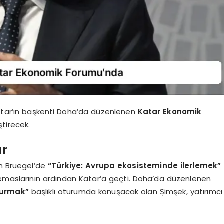
atar’ın başkenti Doha’da düzenlenen
Katar Ekonomik
tirecek.
ar
n Bruegel’de
“Türkiye: Avrupa ekosisteminde ilerlemek”
temaslarının ardından Katar’a geçti. Doha’da düzenlenen
turmak”
başlıklı oturumda konuşacak olan Şimşek, yatırımcı