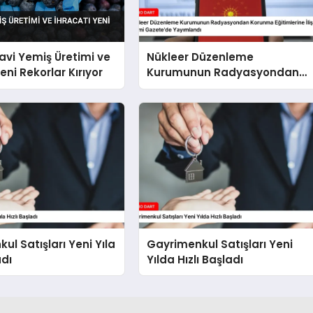
avi Yemiş Üretimi ve
Nükleer Düzenleme
eni Rekorlar Kırıyor
Kurumunun Radyasyondan
Korunma Eğitimlerine İlişkin
Yönetmelik Resmi Gazete’de
Yayımlandı
ul Satışları Yeni Yıla
Gayrimenkul Satışları Yeni
adı
Yılda Hızlı Başladı