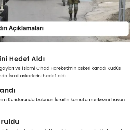
rini Hedef Aldı
ayları ve İslami Cihad Hareketi’nin askeri kanadı Kudüs
a İsrail askerlerini hedef aldı.
landı
rim Koridorunda bulunan İsrail’in komuta merkezini havan
uruldu