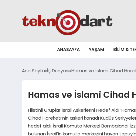
ANASAYFA
YAŞAM
BILIM & T
Ana Sayfa
İş Dünyası
Hamas ve İslami Cihad Hareke
Hamas ve İslami Cihad Ha
Filistinli Gruplar İsrail Askerlerini Hedef Aldı ‘H
Cihad Hareketi’nin askeri kanadı Kudüs Seriyyeler
hedef aldı. İsrail Komuta Merkezi Bombalandı İ
bulunan İsrail’in komuta merkezini havan topuyla