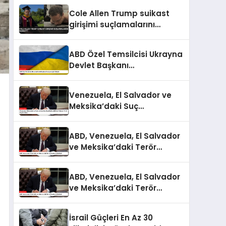
Cole Allen Trump suikast
girişimi suçlamalarını
reddetti
ABD Özel Temsilcisi Ukrayna
Devlet Başkanı
Danışmanıyla Görüştü
Venezuela, El Salvador ve
Meksika’daki Suç
Örgütlerine ABD’den
Yabancı Terör Örgütü Etiketi
ABD, Venezuela, El Salvador
ve Meksika’daki Terör
Örgütlerini Belirledi
ABD, Venezuela, El Salvador
ve Meksika’daki Terör
Örgütlerini Belirledi
İsrail Güçleri En Az 30