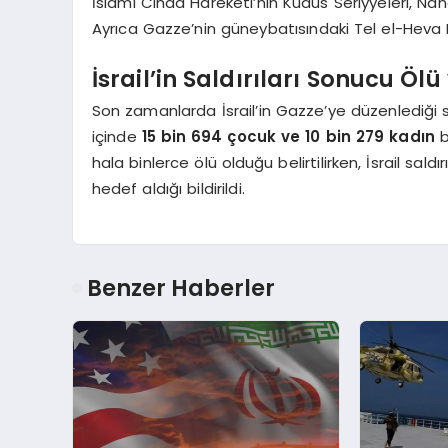
İslami Cihad Hareketi’nin Kudüs Seriyyeleri, Naha
Ayrıca Gazze’nin güneybatısındaki Tel el-Heva Mah
İsrail’in Saldırıları Sonucu Ölü
Son zamanlarda İsrail’in Gazze’ye düzenlediği s
içinde
15 bin 694 çocuk ve 10 bin 279 kadın
b
hala binlerce ölü olduğu belirtilirken, İsrail saldı
hedef aldığı bildirildi.
Benzer Haberler