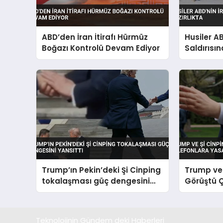
ABD’den İran İtirafı Hürmüz
Husiler AB
Boğazı Kontrolü Devam Ediyor
Saldırısı
Hazırlıkta
Trump’ın Pekin’deki Şi Cinping
Trump ve 
tokalaşması güç dengesini
Görüştü Ç
yansıttı
Yasak Ge
Teknolojinin Gündem deki Haberleri