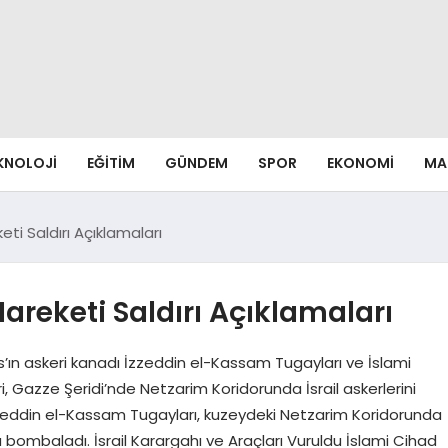
EKNOLOJI
EĞITIM
GÜNDEM
SPOR
EKONOMI
MA
ti Saldırı Açıklamaları
reketi Saldırı Açıklamaları
amas’ın askeri kanadı İzzeddin el-Kassam Tugayları ve İslami
i, Gazze Şeridi’nde Netzarim Koridorunda İsrail askerlerini
zzeddin el-Kassam Tugayları, kuzeydeki Netzarim Koridorunda
 bombaladı. İsrail Karargahı ve Araçları Vuruldu İslami Cihad