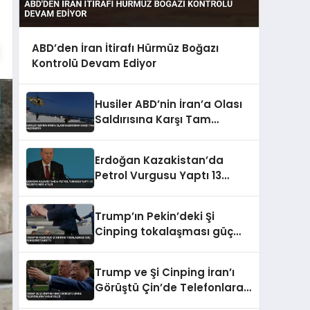
ABD’den İran İtirafı Hürmüz Boğazı
Kontrolü Devam Ediyor
Husiler ABD’nin İran’a Olası
Saldırısına Karşı Tam
Hazırlıkta
Erdoğan Kazakistan’da
Petrol Vurgusu Yaptı 13
Belgeye İmza Atıldı
Trump’ın Pekin’deki Şi
Cinping tokalaşması güç
dengesini yansıttı
Trump ve Şi Cinping İran’ı
Görüştü Çin’de Telefonlara
Yasak Geldi