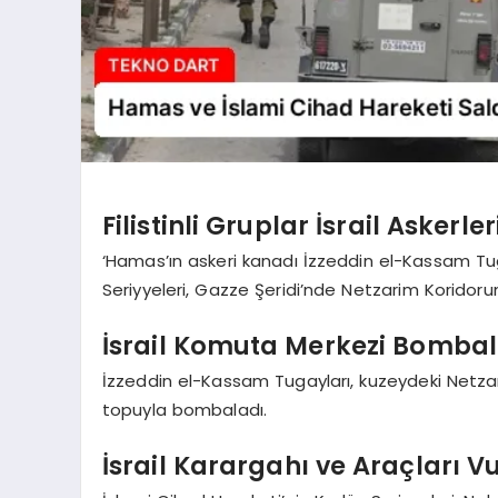
Filistinli Gruplar İsrail Askerle
‘Hamas’ın askeri kanadı İzzeddin el-Kassam Tug
Seriyyeleri, Gazze Şeridi’nde Netzarim Koridorund
İsrail Komuta Merkezi Bomba
İzzeddin el-Kassam Tugayları, kuzeydeki Netza
topuyla bombaladı.
İsrail Karargahı ve Araçları V