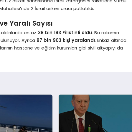
l Oz askeri sahasındaki İsrail karargahını roketlerle vurdu.
allesi’nde 2 İsrail askeri aracı patlatıldı.
 ve Yaralı Sayısı
aldırılarda en az
38 bin 193 Filistinli öldü
. Bu rakamın
ulunuyor. Ayrıca
87 bin 903 kişi yaralandı
. Enkaz altında
rılarının hastane ve eğitim kurumları gibi sivil altyapıyı da