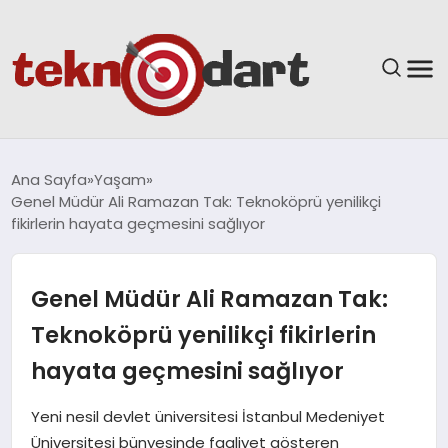
ANASAYFA
Ana Sayfa
Yaşam
Genel Müdür Ali Ramazan Tak: Teknoköprü yenilikçi
YAŞAM
fikirlerin hayata geçmesini sağlıyor
BILIM & TEKNOLOJI
Genel Müdür Ali Ramazan Tak:
EĞITIM
Teknoköprü yenilikçi fikirlerin
hayata geçmesini sağlıyor
GÜNDEM
Yeni nesil devlet üniversitesi İstanbul Medeniyet
SPOR
Üniversitesi bünyesinde faaliyet gösteren