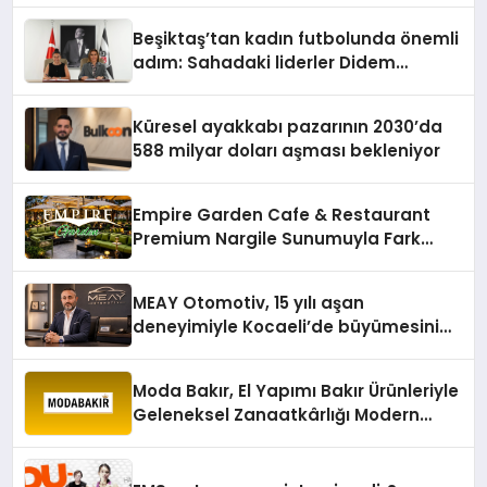
Beşiktaş’tan kadın futbolunda önemli
adım: Sahadaki liderler Didem
Karagenç ve Başak Gündoğdu kulüp
hafızasını geleceğe taşıyacak
Küresel ayakkabı pazarının 2030’da
588 milyar doları aşması bekleniyor
Empire Garden Cafe & Restaurant
Premium Nargile Sunumuyla Fark
Yaratıyor
MEAY Otomotiv, 15 yılı aşan
deneyimiyle Kocaeli’de büyümesini
sürdürüyor
Moda Bakır, El Yapımı Bakır Ürünleriyle
Geleneksel Zanaatkârlığı Modern
Yaşam Alanlarına Taşıyor