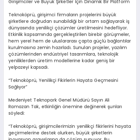
Girişimciler ve Büyük Şirketler İçin Dinamik Bir Platform
Teknoköprü, girişimci firmaların projelerini büyük
şirketlere doğrudan sunabildiği bir ortam sağlayarak iş
dünyasında yenilikçi çözümler üretilmesini hedefliyor.
Etkinlik kapsamında gerçekleştirilen birebir görüşmeler,
hem yerel hem de uluslararası çapta güçlü bağlantılar
kurulmasına zemin hazırladı. Sunulan projeler, yazılım
çözümlerinden endüstriyel tasarımlara, teknolojik
yeniliklerden üretim modellerine kadar geniş bir
yelpazeyi kapsadı.
“Teknoköprü, Yenilikçi Fikirlerin Hayata Geçmesini
Sağlıyor”
Medeniyet Teknopark Genel Müdürü Sayın Ali
Ramazan Tak, etkinliğin önemine değinerek şunları
söyledi:
“Teknoköprü, girişimcilerimizin yenilikçi fikirlerini hayata
geçirmelerine destek olurken, büyük şirketlerin
inovasyon arayışlarına da çözüm sunuyor. Bu