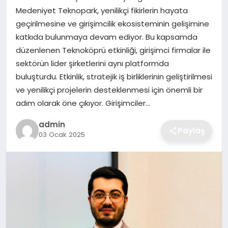
Medeniyet Teknopark, yenilikçi fikirlerin hayata
EKONOMI
geçirilmesine ve girişimcilik ekosisteminin gelişimine
katkıda bulunmaya devam ediyor. Bu kapsamda
MAGAZIN
düzenlenen Teknoköprü etkinliği, girişimci firmalar ile
sektörün lider şirketlerini aynı platformda
OTOMOBIL
buluşturdu. Etkinlik, stratejik iş birliklerinin geliştirilmesi
ve yenilikçi projelerin desteklenmesi için önemli bir
TEKNOLOJI
adım olarak öne çıkıyor. Girişimciler…
admin
Paylaş
03 Ocak 2025