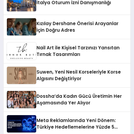
İtalya Oturum İzni Danışmanlığı
Kızılay Dershane Önerisi Arayanlar
İçin Doğru Adres
Nail Art ile Kişisel Tarzınızı Yansıtan
Tırnak Tasarımları
Suwen, Yeni Nesil Korseleriyle Korse
Algısını Değiştiriyor
Dossha’da Kadın Gücü Üretimin Her
Aşamasında Yer Alıyor
Meta Reklamlarında Yeni Dönem:
Türkiye Hedeflemelerine Yüzde 5
Konum Ücreti Geldi