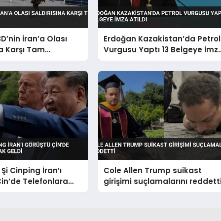
D’nin İran’a Olası
Erdoğan Kazakistan’da Petrol
na Karşı Tam
Vurgusu Yaptı 13 Belgeye İmz
Atıldı
Şi Cinping İran’ı
Cole Allen Trump suikast
in’de Telefonlara
girişimi suçlamalarını reddett
ldi