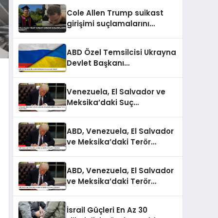
Cole Allen Trump suikast
girişimi suçlamalarını
reddetti
ABD Özel Temsilcisi Ukrayna
Devlet Başkanı
Danışmanıyla Görüştü
Venezuela, El Salvador ve
Meksika’daki Suç
Örgütlerine ABD’den
Yabancı Terör Örgütü Etiketi
ABD, Venezuela, El Salvador
ve Meksika’daki Terör
Örgütlerini Belirledi
ABD, Venezuela, El Salvador
ve Meksika’daki Terör
Örgütlerini Belirledi
İsrail Güçleri En Az 30