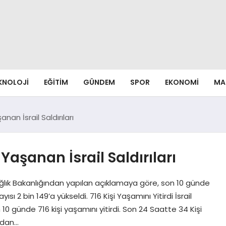
EKNOLOJI
EĞITIM
GÜNDEM
SPOR
EKONOMI
MA
an İsrail Saldırıları
aşanan İsrail Saldırıları
e Sağlık Bakanlığından yapılan açıklamaya göre, son 10 günde
yısı 2 bin 149’a yükseldi. 716 Kişi Yaşamını Yitirdi İsrail
10 günde 716 kişi yaşamını yitirdi. Son 24 Saatte 34 Kişi
ından…