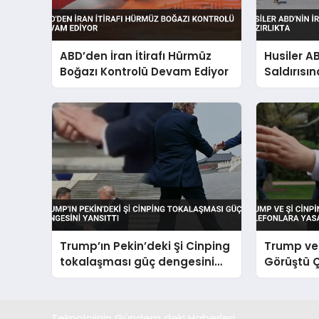
ABD’den İran İtirafı Hürmüz
Husiler AB
Boğazı Kontrolü Devam Ediyor
Saldırısı
Hazırlıkta
Trump’ın Pekin’deki Şi Cinping
Trump ve 
tokalaşması güç dengesini
Görüştü Ç
yansıttı
Yasak Ge
Teknolojinin Gündem deki Haberleri