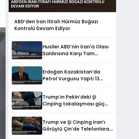
ABD’den İran İtirafı Hürmüz Boğazı
Kontrolü Devam Ediyor
Husiler ABD’nin İran’a Olası
Saldırısına Karşı Tam
Hazırlıkta
Erdoğan Kazakistan’da
Petrol Vurgusu Yaptı 13
Belgeye İmza Atıldı
Trump’ın Pekin’deki Şi
Cinping tokalaşması güç
dengesini yansıttı
Trump ve Şi Cinping İran’ı
Görüştü Çin’de Telefonlara
Yasak Geldi