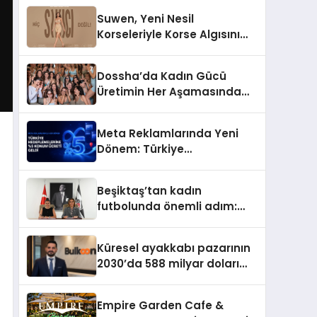
Suwen, Yeni Nesil
Korseleriyle Korse Algısını
Değiştiriyor
Dossha’da Kadın Gücü
Üretimin Her Aşamasında
Yer Alıyor
Meta Reklamlarında Yeni
Dönem: Türkiye
Hedeflemelerine Yüzde 5
Konum Ücreti Geldi
Beşiktaş’tan kadın
futbolunda önemli adım:
Sahadaki liderler Didem
Karagenç ve Başak
Küresel ayakkabı pazarının
Gündoğdu kulüp hafızasını
2030’da 588 milyar doları
geleceğe taşıyacak
aşması bekleniyor
Empire Garden Cafe &