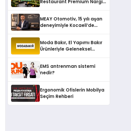
Restaurant Premium Nargile
Sunumuyla Fark Yaratıyor
MEAY Otomotiv, 15 yılı aşan
deneyimiyle Kocaeli’de
büyümesini sürdürüyor
Moda Bakır, El Yapımı Bakır
Ürünleriyle Geleneksel
Zanaatkârlığı Modern
Yaşam Alanlarına Taşıyor
EMS antrenman sistemi
nedir?
Ergonomik Ofislerin Mobilya
Seçim Rehberi