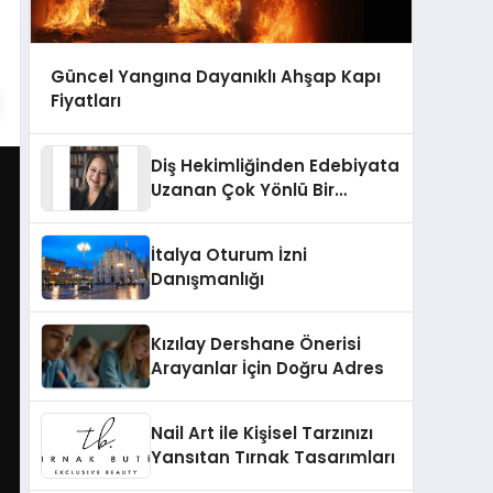
Güncel Yangına Dayanıklı Ahşap Kapı
Fiyatları
Diş Hekimliğinden Edebiyata
Uzanan Çok Yönlü Bir
Yaşam: Yeşim Şahin Yaman
İtalya Oturum İzni
Danışmanlığı
Kızılay Dershane Önerisi
Arayanlar İçin Doğru Adres
Nail Art ile Kişisel Tarzınızı
Yansıtan Tırnak Tasarımları