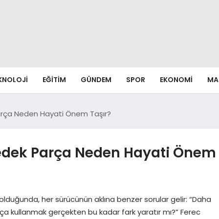
EKNOLOJI
EĞITIM
GÜNDEM
SPOR
EKONOMI
MA
 Parça Neden Hayati Önem Taşır?
 Yedek Parça Neden Hayati Önem
olduğunda, her sürücünün aklına benzer sorular gelir: “Daha
parça kullanmak gerçekten bu kadar fark yaratır mı?” Ferec