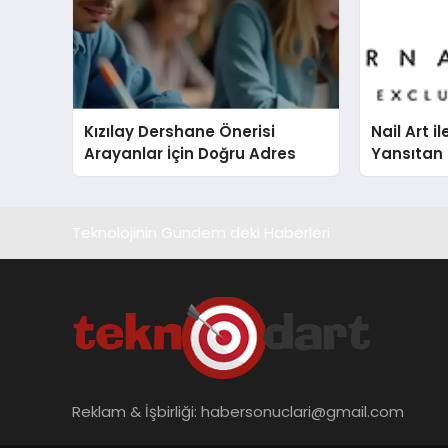
Kızılay Dershane Önerisi
Nail Art il
Arayanlar İçin Doğru Adres
Yansıtan 
Teknolojinin Gündem deki Haberleri
Reklam & İşbirliği:
habersonuclari@gmail.com