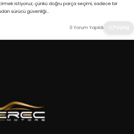
irmek istiyoruz, çünkü doğru parça seçimi, sadece bir
dan sürücü güvenliği…
0 Yorum Yapıldı
Paylaş