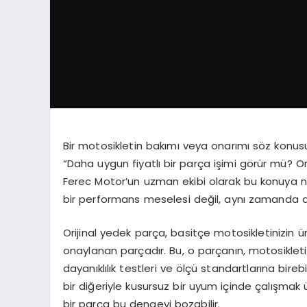
Bir motosikletin bakımı veya onarımı söz konusu
“Daha uygun fiyatlı bir parça işimi görür mü? O
Ferec Motor’un uzman ekibi olarak bu konuya n
bir performans meselesi değil, aynı zamanda d
Orijinal yedek parça, basitçe motosikletinizin ü
onaylanan parçadır. Bu, o parçanın, motosikleti
dayanıklılık testleri ve ölçü standartlarına bire
bir diğeriyle kusursuz bir uyum içinde çalışmak
bir parça bu dengeyi bozabilir.