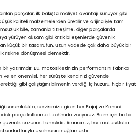
rılan parçalar, ilk bakışta maliyet avantajı sunuyor gibi
üşük kaliteli malzemelerden üretilir ve orijinaliyle tam
yumsuzluk bile, zamanla titreşime, diğer parçalarda
ya yürüyen aksam gibi kritik bileşenlerde güvenlik
pılan küçük bir tasarrufun, uzun vadede çok daha büyük bir
ik riskine dönüşmesi demektir.
 bir yatırımdır. Bu, motosikletinizin performansını fabrika
ın ve en önemlisi, her sürüşte kendinizi güvende
ktiği gibi çalıştığını bilmenin verdiği iç huzuru, hiçbir fiyat
iği sorumlulukla, servisimize giren her Bajaj ve Kanuni
dek parça kullanma taahhüdü veriyoruz. Bizim için bu bir
 güvenlik sözünün temelidir. Amacımız, her motosikletin
standartlarıyla ayrılmasını sağlamaktır.