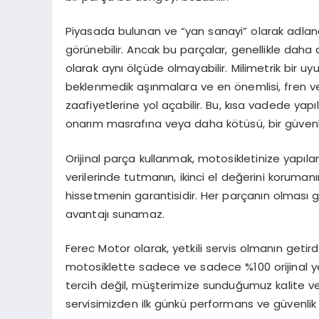
Piyasada bulunan ve “yan sanayi” olarak adlandı
görünebilir. Ancak bu parçalar, genellikle daha d
olarak aynı ölçüde olmayabilir. Milimetrik bir u
beklenmedik aşınmalara ve en önemlisi, fren ve
zaafiyetlerine yol açabilir. Bu, kısa vadede ya
onarım masrafına veya daha kötüsü, bir güvenl
Orijinal parça kullanmak, motosikletinize yapılan
verilerinde tutmanın, ikinci el değerini koruman
hissetmenin garantisidir. Her parçanın olması gere
avantajı sunamaz.
Ferec Motor olarak, yetkili servis olmanın getird
motosiklette sadece ve sadece %100 orijinal ye
tercih değil, müşterimize sunduğumuz kalite ve
servisimizden ilk günkü performans ve güvenlik 