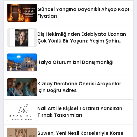
Güncel Yangına Dayanıklı Ahşap Kapı
Fiyatları
Diş Hekimliğinden Edebiyata Uzanan
Çok Yönlü Bir Yaşam: Yeşim Şahin
Yaman
İtalya Oturum İzni Danışmanlığı
Kızılay Dershane Önerisi Arayanlar
İçin Doğru Adres
Nail Art ile Kişisel Tarzınızı Yansıtan
Tırnak Tasarımları
Suwen, Yeni Nesil Korseleriyle Korse