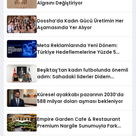
Algısını Değiştiriyor
Dossha’da Kadın Gücü Üretimin Her
Aşamasında Yer Alıyor
Meta Reklamlarında Yeni Dönem:
Türkiye Hedeflemelerine Yüzde 5
Konum Ücreti Geldi
Beşiktaş’tan kadın futbolunda önemli
adım: Sahadaki liderler Didem
Karagenç ve Başak Gündoğdu kulüp
hafızasını geleceğe taşıyacak
Küresel ayakkabı pazarının 2030’da
588 milyar doları aşması bekleniyor
Empire Garden Cafe & Restaurant
Premium Nargile Sunumuyla Fark
Yaratıyor