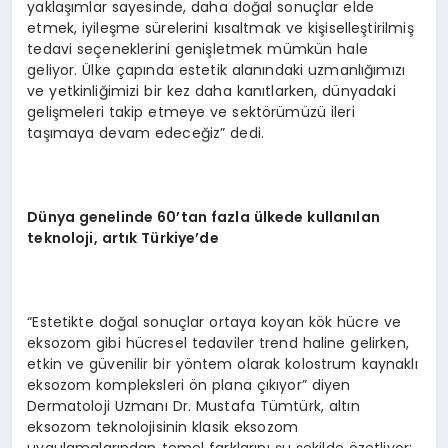
yaklaşımlar sayesinde, daha doğal sonuçlar elde
etmek, iyileşme sürelerini kısaltmak ve kişiselleştirilmiş
tedavi seçeneklerini genişletmek mümkün hale
geliyor. Ülke çapında estetik alanındaki uzmanlığımızı
ve yetkinliğimizi bir kez daha kanıtlarken, dünyadaki
gelişmeleri takip etmeye ve sektörümüzü ileri
taşımaya devam edeceğiz” dedi.
Dünya genelinde 60’tan fazla ülkede kullanılan
teknoloji, artık Türkiye’de
“Estetikte doğal sonuçlar ortaya koyan kök hücre ve
eksozom gibi hücresel tedaviler trend haline gelirken,
etkin ve güvenilir bir yöntem olarak kolostrum kaynaklı
eksozom kompleksleri ön plana çıkıyor” diyen
Dermatoloji Uzmanı Dr. Mustafa Tümtürk, altın
eksozom teknolojisinin klasik eksozom
uygulamalarından temel farklarını şu şekilde özetliyor: