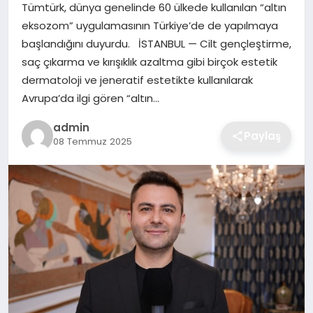
Tümtürk, dünya genelinde 60 ülkede kullanılan “altın
EKONOMI
eksozom” uygulamasının Türkiye’de de yapılmaya
başlandığını duyurdu. İSTANBUL — Cilt gençleştirme,
MAGAZIN
saç çıkarma ve kırışıklık azaltma gibi birçok estetik
dermatoloji ve jeneratif estetikte kullanılarak
OTOMOBIL
Avrupa’da ilgi gören “altın…
admin
TEKNOLOJI
Paylaş
08 Temmuz 2025