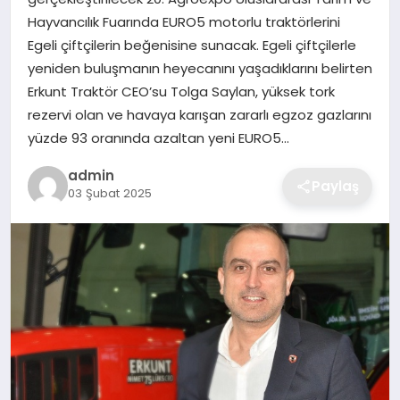
Hayvancılık Fuarında EURO5 motorlu traktörlerini
EKONOMI
Egeli çiftçilerin beğenisine sunacak. Egeli çiftçilerle
yeniden buluşmanın heyecanını yaşadıklarını belirten
MAGAZIN
Erkunt Traktör CEO’su Tolga Saylan, yüksek tork
rezervi olan ve havaya karışan zararlı egzoz gazlarını
OTOMOBIL
yüzde 93 oranında azaltan yeni EURO5…
TEKNOLOJI
admin
Paylaş
03 Şubat 2025