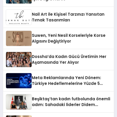
Nail Art ile Kişisel Tarzınızı Yansıtan
Tırnak Tasarımları
Suwen, Yeni Nesil Korseleriyle Korse
Algısını Değiştiriyor
Dossha’da Kadın Gücü Üretimin Her
Aşamasında Yer Alıyor
Meta Reklamlarında Yeni Dönem:
Türkiye Hedeflemelerine Yüzde 5
Konum Ücreti Geldi
Beşiktaş’tan kadın futbolunda önemli
adım: Sahadaki liderler Didem
Karagenç ve Başak Gündoğdu kulüp
hafızasını geleceğe taşıyacak