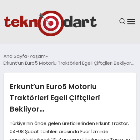
ANASAYFA
Ana Sayfa
Yaşam
Erkunt’un Euro5 Motorlu Traktörleri Egeli Çiftçileri Bekliyor…
YAŞAM
BILIM & TEKNOLOJI
Erkunt’un Euro5 Motorlu
Traktörleri Egeli Çiftçileri
EĞITIM
Bekliyor…
GÜNDEM
Türkiye’nin önde gelen üreticilerinden Erkunt Traktör,
04-08 Şubat tarihleri arasında Fuar İzmirde
SPOR
gerçekleştirilecek 20. Agroexpo Uluslararası Tarım ve