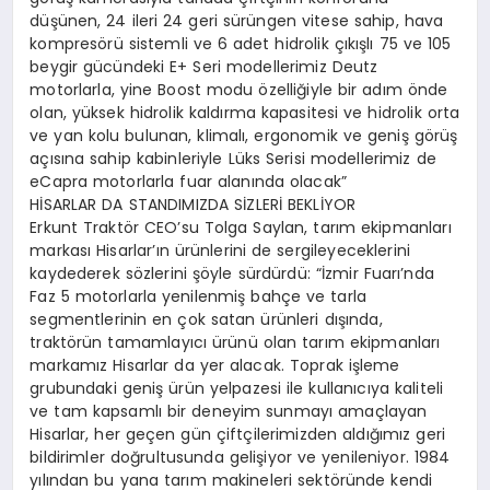
düşünen, 24 ileri 24 geri sürüngen vitese sahip, hava
kompresörü sistemli ve 6 adet hidrolik çıkışlı 75 ve 105
beygir gücündeki E+ Seri modellerimiz Deutz
motorlarla, yine Boost modu özelliğiyle bir adım önde
olan, yüksek hidrolik kaldırma kapasitesi ve hidrolik orta
ve yan kolu bulunan, klimalı, ergonomik ve geniş görüş
açısına sahip kabinleriyle Lüks Serisi modellerimiz de
eCapra motorlarla fuar alanında olacak”
HİSARLAR DA STANDIMIZDA SİZLERİ BEKLİYOR
Erkunt Traktör CEO’su Tolga Saylan, tarım ekipmanları
markası Hisarlar’ın ürünlerini de sergileyeceklerini
kaydederek sözlerini şöyle sürdürdü: “İzmir Fuarı’nda
Faz 5 motorlarla yenilenmiş bahçe ve tarla
segmentlerinin en çok satan ürünleri dışında,
traktörün tamamlayıcı ürünü olan tarım ekipmanları
markamız Hisarlar da yer alacak. Toprak işleme
grubundaki geniş ürün yelpazesi ile kullanıcıya kaliteli
ve tam kapsamlı bir deneyim sunmayı amaçlayan
Hisarlar, her geçen gün çiftçilerimizden aldığımız geri
bildirimler doğrultusunda gelişiyor ve yenileniyor. 1984
yılından bu yana tarım makineleri sektöründe kendi