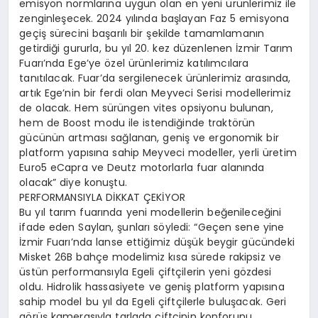
emisyon normlarına uygun olan en yeni ürünlerimiz ile
zenginleşecek. 2024 yılında başlayan Faz 5 emisyona
geçiş sürecini başarılı bir şekilde tamamlamanın
getirdiği gururla, bu yıl 20. kez düzenlenen İzmir Tarım
Fuarı’nda Ege’ye özel ürünlerimiz katılımcılara
tanıtılacak. Fuar’da sergilenecek ürünlerimiz arasında,
artık Ege’nin bir ferdi olan Meyveci Serisi modellerimiz
de olacak. Hem sürüngen vites opsiyonu bulunan,
hem de Boost modu ile istendiğinde traktörün
gücünün artması sağlanan, geniş ve ergonomik bir
platform yapısına sahip Meyveci modeller, yerli üretim
Euro5 eCapra ve Deutz motorlarla fuar alanında
olacak” diye konuştu.
PERFORMANSIYLA DİKKAT ÇEKİYOR
Bu yıl tarım fuarında yeni modellerin beğenileceğini
ifade eden Saylan, şunları söyledi: “Geçen sene yine
İzmir Fuarı’nda lanse ettiğimiz düşük beygir gücündeki
Misket 26B bahçe modelimiz kısa sürede rakipsiz ve
üstün performansıyla Egeli çiftçilerin yeni gözdesi
oldu. Hidrolik hassasiyete ve geniş platform yapısına
sahip model bu yıl da Egeli çiftçilerle buluşacak. Geri
görüş kamerasıyla tarlada çiftçinin konforunu