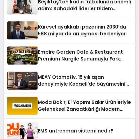
Beşiktaş’tan kadın futbolunda önemli
adım: Sahadaki liderler Didem
Karagenç ve Başak Gündoğdu kulüp
hafızasını geleceğe taşıyacak
Küresel ayakkabı pazarının 2030’da
588 milyar doları aşması bekleniyor
Empire Garden Cafe & Restaurant
Premium Nargile Sunumuyla Fark
Yaratıyor
MEAY Otomotiv, 15 yılı aşan
deneyimiyle Kocaeli’de büyümesini
sürdürüyor
Moda Bakır, El Yapımı Bakır Ürünleriyle
Geleneksel Zanaatkârlığı Modern
Yaşam Alanlarına Taşıyor
EMS antrenman sistemi nedir?