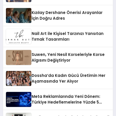
Kızılay Dershane Önerisi Arayanlar
İçin Doğru Adres
Nail Art ile Kişisel Tarzınızı Yansıtan
Tırnak Tasarımları
Suwen, Yeni Nesil Korseleriyle Korse
Algısını Değiştiriyor
Dossha’da Kadın Gücü Üretimin Her
Aşamasında Yer Alıyor
Meta Reklamlarında Yeni Dönem:
Türkiye Hedeflemelerine Yüzde 5
Konum Ücreti Geldi