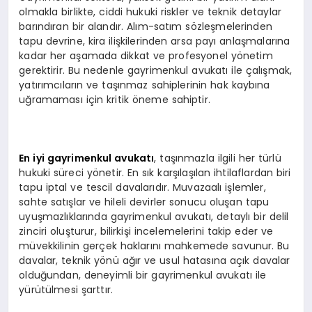
olmakla birlikte, ciddi hukuki riskler ve teknik detaylar
barındıran bir alandır. Alım-satım sözleşmelerinden
tapu devrine, kira ilişkilerinden arsa payı anlaşmalarına
kadar her aşamada dikkat ve profesyonel yönetim
gerektirir. Bu nedenle gayrimenkul avukatı ile çalışmak,
yatırımcıların ve taşınmaz sahiplerinin hak kaybına
uğramaması için kritik öneme sahiptir.
En iyi gayrimenkul avukatı
, taşınmazla ilgili her türlü
hukuki süreci yönetir. En sık karşılaşılan ihtilaflardan biri
tapu iptal ve tescil davalarıdır. Muvazaalı işlemler,
sahte satışlar ve hileli devirler sonucu oluşan tapu
uyuşmazlıklarında gayrimenkul avukatı, detaylı bir delil
zinciri oluşturur, bilirkişi incelemelerini takip eder ve
müvekkilinin gerçek haklarını mahkemede savunur. Bu
davalar, teknik yönü ağır ve usul hatasına açık davalar
olduğundan, deneyimli bir gayrimenkul avukatı ile
yürütülmesi şarttır.