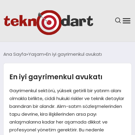
ANASAYFA
Ana Sayfa
Yaşam
En iyi gayrimenkul avukatı
YAŞAM
En iyi gayrimenkul avukatı
BILIM & TEKNOLOJI
Gayrimenkul sektörü, yüksek getirili bir yatırım alanı
EĞITIM
olmakla birlikte, ciddi hukuki riskler ve teknik detaylar
barındıran bir alandır. Alım-satım sözleşmelerinden
GÜNDEM
tapu devrine, kira ilişkilerinden arsa payı
anlaşmalarına kadar her aşamada dikkat ve
SPOR
profesyonel yönetim gerektirir. Bu nedenle