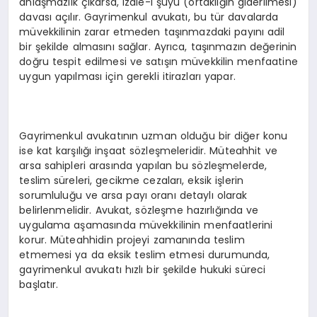
anlaşmazlık çıkarsa, izale-i şüyu (ortaklığın giderilmesi)
davası açılır. Gayrimenkul avukatı, bu tür davalarda
müvekkilinin zarar etmeden taşınmazdaki payını adil
bir şekilde almasını sağlar. Ayrıca, taşınmazın değerinin
doğru tespit edilmesi ve satışın müvekkilin menfaatine
uygun yapılması için gerekli itirazları yapar.
Gayrimenkul avukatının uzman olduğu bir diğer konu
ise kat karşılığı inşaat sözleşmeleridir. Müteahhit ve
arsa sahipleri arasında yapılan bu sözleşmelerde,
teslim süreleri, gecikme cezaları, eksik işlerin
sorumluluğu ve arsa payı oranı detaylı olarak
belirlenmelidir. Avukat, sözleşme hazırlığında ve
uygulama aşamasında müvekkilinin menfaatlerini
korur. Müteahhidin projeyi zamanında teslim
etmemesi ya da eksik teslim etmesi durumunda,
gayrimenkul avukatı hızlı bir şekilde hukuki süreci
başlatır.