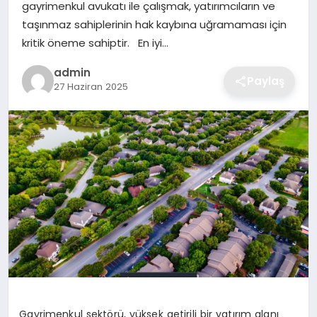
gayrimenkul avukatı ile çalışmak, yatırımcıların ve
EKONOMI
taşınmaz sahiplerinin hak kaybına uğramaması için
kritik öneme sahiptir. En iyi…
MAGAZIN
admin
Paylaş
27 Haziran 2025
OTOMOBIL
TEKNOLOJI
Gayrimenkul sektörü, yüksek getirili bir yatırım alanı