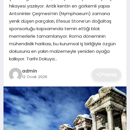
hikayesi yazılıyor. Antik kentin en görkemli yapısı
EKONOMI
Antoninler Çeşmesi’nin (Nymphaeum) zamana
yenik düşen parçaları, Efesus Stone’un doğaltaş
MAGAZIN
sponsorluğu kapsamında temin ettiği blok
mermerlerle tamamlanıyor. Roma döneminin
OTOMOBIL
mühendislik harikası, bu kurumsal iş birliğiyle özgün
dokusuna en yakın malzemeyle yeniden ayağa
TEKNOLOJI
kalkıyor. Tarihi Dokuya…
admin
Paylaş
12 Ocak 2026