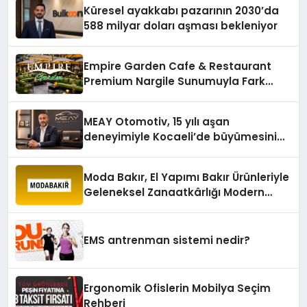
hafızasını geleceğe taşıyacak
Küresel ayakkabı pazarının 2030’da
588 milyar doları aşması bekleniyor
Empire Garden Cafe & Restaurant
Premium Nargile Sunumuyla Fark
Yaratıyor
MEAY Otomotiv, 15 yılı aşan
deneyimiyle Kocaeli’de büyümesini
sürdürüyor
Moda Bakır, El Yapımı Bakır Ürünleriyle
Geleneksel Zanaatkârlığı Modern
Yaşam Alanlarına Taşıyor
EMS antrenman sistemi nedir?
Ergonomik Ofislerin Mobilya Seçim
Rehberi