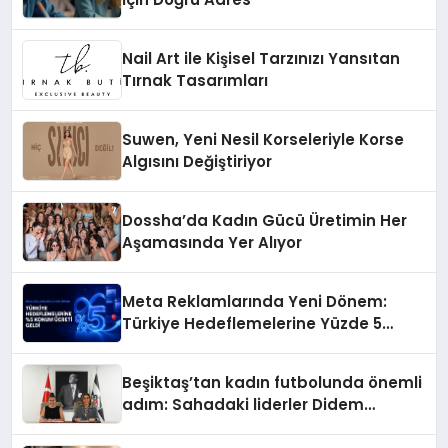
Nail Art ile Kişisel Tarzınızı Yansıtan
Tırnak Tasarımları
Suwen, Yeni Nesil Korseleriyle Korse
Algısını Değiştiriyor
Dossha’da Kadın Gücü Üretimin Her
Aşamasında Yer Alıyor
Meta Reklamlarında Yeni Dönem:
Türkiye Hedeflemelerine Yüzde 5
Konum Ücreti Geldi
Beşiktaş’tan kadın futbolunda önemli
adım: Sahadaki liderler Didem
Karagenç ve Başak Gündoğdu kulüp