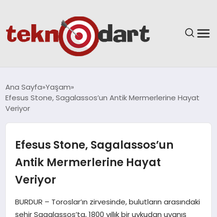
ANASAYFA
Ana Sayfa
Yaşam
Efesus Stone, Sagalassos’un Antik Mermerlerine Hayat
YAŞAM
Veriyor
BILIM & TEKNOLOJI
Efesus Stone, Sagalassos’un
EĞITIM
Antik Mermerlerine Hayat
Veriyor
GÜNDEM
BURDUR – Toroslar’ın zirvesinde, bulutların arasındaki
SPOR
şehir Sagalassos’ta, 1800 yıllık bir uykudan uyanış