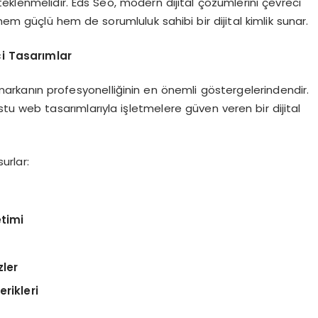
klenmelidir. Eds Seo, modern dijital çözümlerini çevreci
hem güçlü hem de sorumluluk sahibi bir dijital kimlik sunar.
i Tasarımlar
i, markanın profesyonelliğinin en önemli göstergelerindendir.
tu web tasarımlarıyla işletmelere güven veren bir dijital
urlar:
etimi
zler
rikleri