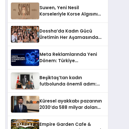
Suwen, Yeni Nesil
Korseleriyle Korse Algısını
Değiştiriyor
Dossha’da Kadın Gücü
Üretimin Her Aşamasında
Yer Alıyor
Meta Reklamlarında Yeni
Dönem: Türkiye
Hedeflemelerine Yüzde 5
Konum Ücreti Geldi
Beşiktaş’tan kadın
futbolunda önemli adım:
Sahadaki liderler Didem
Karagenç ve Başak
Küresel ayakkabı pazarının
Gündoğdu kulüp hafızasını
2030’da 588 milyar doları
geleceğe taşıyacak
aşması bekleniyor
Empire Garden Cafe &