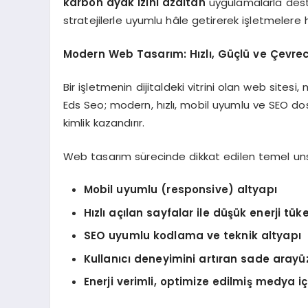
karbon ayak izini azaltan
uygulamalarla deste
stratejilerle uyumlu hâle getirerek işletmelere 
Modern Web Tasarım: Hızlı, Güçlü ve Çevrec
Bir işletmenin dijitaldeki vitrini olan web sites
Eds Seo; modern, hızlı, mobil uyumlu ve SEO dos
kimlik kazandırır.
Web tasarım sürecinde dikkat edilen temel uns
Mobil uyumlu (responsive) altyapı
Hızlı açılan sayfalar ile düşük enerji tük
SEO uyumlu kodlama ve teknik altyapı
Kullanıcı deneyimini artıran sade arayü
Enerji verimli, optimize edilmiş medya içe