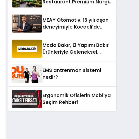
Restaurant Premium Nargile
Sunumuyla Fark Yaratıyor
MEAY Otomotiv, 15 yılı aşan
deneyimiyle Kocaeli’de
büyümesini sürdürüyor
Moda Bakır, El Yapımı Bakır
Ürünleriyle Geleneksel
Zanaatkârlığı Modern
Yaşam Alanlarına Taşıyor
EMS antrenman sistemi
nedir?
Ergonomik Ofislerin Mobilya
Seçim Rehberi