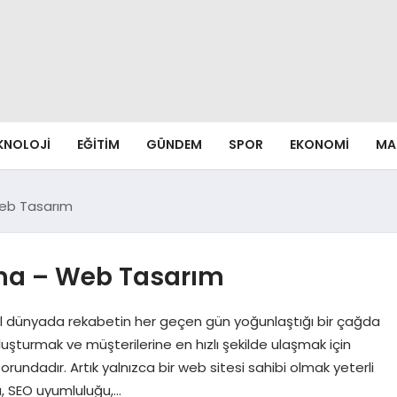
EKNOLOJI
EĞITIM
GÜNDEM
SPOR
EKONOMI
MA
Web Tasarım
lama – Web Tasarım
al dünyada rekabetin her geçen gün yoğunlaştığı bir çağda
oluşturmak ve müşterilerine en hızlı şekilde ulaşmak için
rundadır. Artık yalnızca bir web sitesi sahibi olmak yeterli
pı, SEO uyumluluğu,…