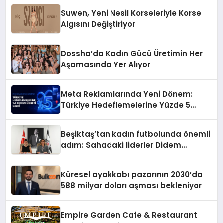
Suwen, Yeni Nesil Korseleriyle Korse
Algısını Değiştiriyor
Dossha’da Kadın Gücü Üretimin Her
Aşamasında Yer Alıyor
Meta Reklamlarında Yeni Dönem:
Türkiye Hedeflemelerine Yüzde 5
Konum Ücreti Geldi
Beşiktaş’tan kadın futbolunda önemli
adım: Sahadaki liderler Didem
Karagenç ve Başak Gündoğdu kulüp
hafızasını geleceğe taşıyacak
Küresel ayakkabı pazarının 2030’da
588 milyar doları aşması bekleniyor
Empire Garden Cafe & Restaurant