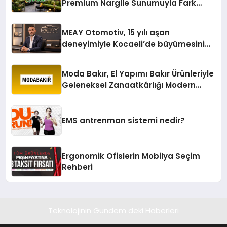
Premium Nargile Sunumuyla Fark
Yaratıyor
MEAY Otomotiv, 15 yılı aşan
deneyimiyle Kocaeli’de büyümesini
sürdürüyor
Moda Bakır, El Yapımı Bakır Ürünleriyle
Geleneksel Zanaatkârlığı Modern
Yaşam Alanlarına Taşıyor
EMS antrenman sistemi nedir?
Ergonomik Ofislerin Mobilya Seçim
Rehberi
Teknolojinin Gündem deki Haberleri