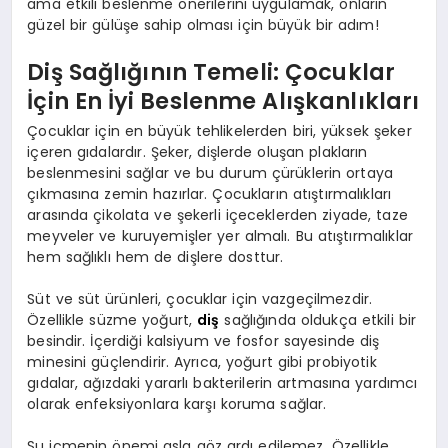
ama etkili beslenme önerilerini uygulamak, onların
güzel bir gülüşe sahip olması için büyük bir adım!
Diş Sağlığının Temeli: Çocuklar
İçin En İyi Beslenme Alışkanlıkları
Çocuklar için en büyük tehlikelerden biri, yüksek şeker
içeren gıdalardır. Şeker, dişlerde oluşan plakların
beslenmesini sağlar ve bu durum çürüklerin ortaya
çıkmasına zemin hazırlar. Çocukların atıştırmalıkları
arasında çikolata ve şekerli içeceklerden ziyade, taze
meyveler ve kuruyemişler yer almalı. Bu atıştırmalıklar
hem sağlıklı hem de dişlere dosttur.
Süt ve süt ürünleri, çocuklar için vazgeçilmezdir.
Özellikle süzme yoğurt,
diş
sağlığında oldukça etkili bir
besindir. İçerdiği kalsiyum ve fosfor sayesinde diş
minesini güçlendirir. Ayrıca, yoğurt gibi probiyotik
gıdalar, ağızdaki yararlı bakterilerin artmasına yardımcı
olarak enfeksiyonlara karşı koruma sağlar.
Su içmenin önemi asla göz ardı edilemez. Özellikle