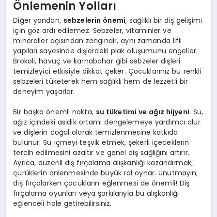
Önlemenin Yolları
Diğer yandan,
sebzelerin önemi
, sağlıklı bir diş gelişimi
için göz ardı edilemez. Sebzeler, vitaminler ve
mineraller açısından zengindir, aynı zamanda lifli
yapıları sayesinde dişlerdeki plak oluşumunu engeller.
Brokoli, havuç ve karnabahar gibi sebzeler dişleri
temizleyici etkisiyle dikkat çeker. Çocuklarınız bu renkli
sebzeleri tüketerek hem sağlıklı hem de lezzetli bir
deneyim yaşarlar.
Bir başka önemli nokta,
su tüketimi ve ağız hijyeni
. Su,
ağız içindeki asidik ortamı dengelemeye yardımcı olur
ve dişlerin doğal olarak temizlenmesine katkıda
bulunur. Su içmeyi teşvik etmek, şekerli içeceklerin
tercih edilmesini azaltır ve genel diş sağlığını artırır.
Ayrıca, düzenli diş fırçalama alışkanlığı kazandırmak,
çürüklerin önlenmesinde büyük rol oynar. Unutmayın,
diş fırçalarken çocukların eğlenmesi de önemli! Diş
fırçalama oyunları veya şarkılarıyla bu alışkanlığı
eğlenceli hale getirebilirsiniz.