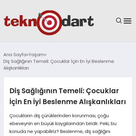
ANASAYFA
Ana Sayfa
Yaşam
Diş Sağlığının Temeli: Çocuklar İçin En İyi Beslenme
YAŞAM
Alışkanlıkları
BILIM & TEKNOLOJI
Diş Sağlığının Temeli: Çocuklar
EĞITIM
İçin En İyi Beslenme Alışkanlıkları
GÜNDEM
Çocukların diş çürüklerinden korunması, çoğu
ebeveynin en büyük kaygılarından biridir. Peki, bu
SPOR
konuda ne yapabiliriz? Beslenme, diş sağlığını