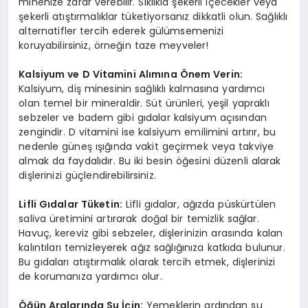
minenize zarar verebilir. Sıklıkla şekerli içecekler veya
şekerli atıştırmalıklar tüketiyorsanız dikkatli olun. Sağlıklı
alternatifler tercih ederek gülümsemenizi
koruyabilirsiniz, örneğin taze meyveler!
Kalsiyum ve D Vitamini Alımına Önem Verin:
Kalsiyum, diş minesinin sağlıklı kalmasına yardımcı
olan temel bir mineraldir. Süt ürünleri, yeşil yapraklı
sebzeler ve badem gibi gıdalar kalsiyum açısından
zengindir. D vitamini ise kalsiyum emilimini artırır, bu
nedenle güneş ışığında vakit geçirmek veya takviye
almak da faydalıdır. Bu iki besin öğesini düzenli alarak
dişlerinizi güçlendirebilirsiniz.
Lifli Gıdalar Tüketin:
Lifli gıdalar, ağızda püskürtülen
saliva üretimini artırarak doğal bir temizlik sağlar.
Havuç, kereviz gibi sebzeler, dişlerinizin arasında kalan
kalıntıları temizleyerek ağız sağlığınıza katkıda bulunur.
Bu gıdaları atıştırmalık olarak tercih etmek, dişlerinizi
de korumanıza yardımcı olur.
Öğün Aralarında Su İçin:
Yemeklerin ardından su