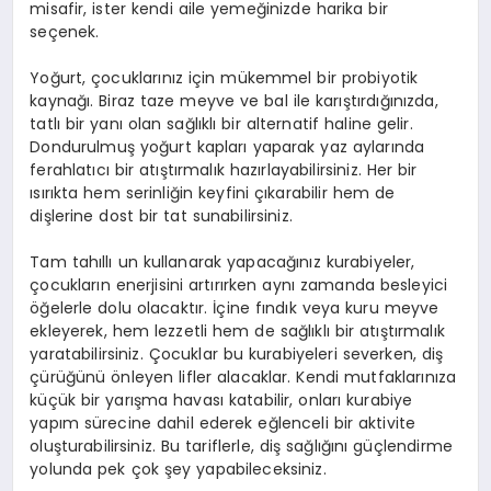
misafir, ister kendi aile yemeğinizde harika bir
seçenek.
Yoğurt, çocuklarınız için mükemmel bir probiyotik
kaynağı. Biraz taze meyve ve bal ile karıştırdığınızda,
tatlı bir yanı olan sağlıklı bir alternatif haline gelir.
Dondurulmuş yoğurt kapları yaparak yaz aylarında
ferahlatıcı bir atıştırmalık hazırlayabilirsiniz. Her bir
ısırıkta hem serinliğin keyfini çıkarabilir hem de
dişlerine dost bir tat sunabilirsiniz.
Tam tahıllı un kullanarak yapacağınız kurabiyeler,
çocukların enerjisini artırırken aynı zamanda besleyici
öğelerle dolu olacaktır. İçine fındık veya kuru meyve
ekleyerek, hem lezzetli hem de sağlıklı bir atıştırmalık
yaratabilirsiniz. Çocuklar bu kurabiyeleri severken, diş
çürüğünü önleyen lifler alacaklar. Kendi mutfaklarınıza
küçük bir yarışma havası katabilir, onları kurabiye
yapım sürecine dahil ederek eğlenceli bir aktivite
oluşturabilirsiniz. Bu tariflerle, diş sağlığını güçlendirme
yolunda pek çok şey yapabileceksiniz.