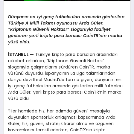
Dünyanın en iyi genç futbolcuları arasında g
ö
sterilen
Türkiye A Milli Takımı oyuncusu Arda Gü
ler,
“
Kriptonun Güvenli Noktası” sloganıyla faaliyet
g
ö
steren yerli kripto para borsası CoinTR’nin marka
yüzü oldu.
İSTANBUL —
Türkiye kripto para borsaları arasındaki
rekabet artarken, “Kriptonun Güvenli Noktası”
sloganıyla çalışmalarını sürdüren CoinTR, marka
yüzünü duyurdu. İspanya’nın La Liga takımlarından
dünya devi Real Madrid’de forma giyen, dünyanın en
iyi genç futbolcuları arasında gösterilen milli futbolcu
Arda Güler, yerli kripto para borsası CoinTR’nin marka
yüzü oldu.
“Her hamlede hız, her adımda güven” mesajıyla
duyurulan sponsorluk anlaşması kapsamında Arda
Güler; hız, güven, stratejik karar alma ve özgüven
kavramlarını temsil ederken, CoinTR’nin kripto