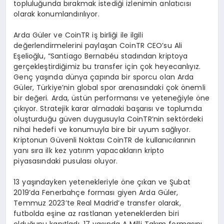
topluluğunda bırakmak istediği izlenimin anlatıcısı
olarak konumlandırılıyor.
Arda Güler ve CoinTR iş birliği ile ilgili
değerlendirmelerini paylaşan CoinTR CEO’su Ali
Eşelioğlu, “Santiago Bernabéu stadından kriptoya
gerçekleştirdiğimiz bu transfer için çok heyecanlıyız.
Genç yaşında dünya çapında bir sporcu olan Arda
Güler, Türkiye’nin global spor arenasındaki çok önemli
bir değeri. Arda, üstün performansı ve yeteneğiyle öne
çıkıyor. Stratejik karar almadaki başarısı ve toplumda
oluşturduğu güven duygusuyla CoinTR’nin sektördeki
nihai hedefi ve konumuyla bire bir uyum sağlıyor.
Kriptonun Güvenli Noktası CoinTR de kullanıcılarının
yanı sıra ilk kez yatırım yapacakların kripto
piyasasındaki pusulası oluyor.
13 yaşındayken yetenekleriyle öne çıkan ve Şubat
2019’da Fenerbahçe forması giyen Arda Güler,
Temmuz 2023’te Real Madrid’e transfer olarak,
futbolda eşine az rastlanan yeteneklerden biri