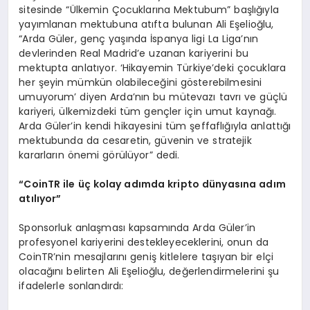
sitesinde “Ülkemin Çocuklarına Mektubum” başlığıyla
yayımlanan mektubuna atıfta bulunan Ali Eşelioğlu,
“Arda Güler, genç yaşında İspanya ligi La Liga’nın
devlerinden Real Madrid’e uzanan kariyerini bu
mektupta anlatıyor. ‘Hikayemin Türkiye’deki çocuklara
her şeyin mümkün olabileceğini gösterebilmesini
umuyorum’ diyen Arda’nın bu mütevazı tavrı ve güçlü
kariyeri, ülkemizdeki tüm gençler için umut kaynağı.
Arda Güler’in kendi hikayesini tüm şeffaflığıyla anlattığı
mektubunda da cesaretin, güvenin ve stratejik
kararların önemi görülüyor” dedi.
“
CoinTR ile üç kolay adımda kripto dünyası
na ad
ı
m
at
ılıyor”
Sponsorluk anlaşması kapsamında Arda Güler’in
profesyonel kariyerini destekleyeceklerini, onun da
CoinTR’nin mesajlarını geniş kitlelere taşıyan bir elçi
olacağını belirten Ali Eşelioğlu, değerlendirmelerini şu
ifadelerle sonlandırdı: