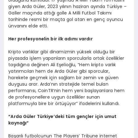
olduğunu kanıtladı. 17 yaşında A Milli Takım formasını
giyen Arda Güler, 2023 yılının haziran ayında Türkiye –
Galler maçında attığı golle A Milli Futbol Takımı
tarihinde resmi bir maçta gol atan en genç oyuncu
ünvanını elde etti.
Her profesyonelin bir ilk adımı vardır
Kripto varlıklar gibi dinamizmin yüksek olduğu bir
piyasada işlem yapanların sporcularla ortak özellikler
taşıdığına değinen Ali Eşelioğlu, “Hem kripto varlık
yatırımcıları hem de Arda Güler gibi sporcular,
harekete geçmek için sağlam bir zemin ve güven
duygusu arar. Arda’nın stratejide temel bulan
performansı, CoinTR’nin hem yeni başlayanlara hem
de profesyonellere uygun özellikler sunan
platformuyla bire bir örtüşüyor” ifadelerini kullandı.
“
Arda Gü
ler T
ürkiye’deki tü
m gen
çler için umut
kaynağı”
Başarılı futbolcunun The Players’ Tribune internet