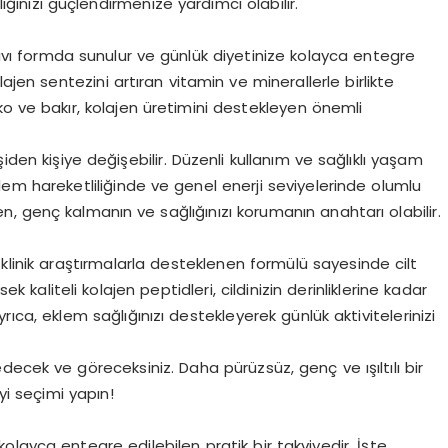
nızı güçlendirmenize yardımcı olabilir.
 sıvı formda sunulur ve günlük diyetinize kolayca entegre
kolajen sentezini artıran vitamin ve minerallerle birlikte
nko ve bakır, kolajen üretimini destekleyen önemli
kişiden kişiye değişebilir. Düzenli kullanım ve sağlıklı yaşam
 eklem hareketliliğinde ve genel enerji seviyelerinde olumlu
jen, genç kalmanın ve sağlığınızı korumanın anahtarı olabilir.
 klinik araştırmalarla desteklenen formülü sayesinde cilt
ek kaliteli kolajen peptidleri, cildinizin derinliklerine kadar
 Ayrıca, eklem sağlığınızı destekleyerek günlük aktivitelerinizi
sedecek ve göreceksiniz. Daha pürüzsüz, genç ve ışıltılı bir
iyi seçimi yapın!
layca entegre edilebilen pratik bir takviyedir. İşte