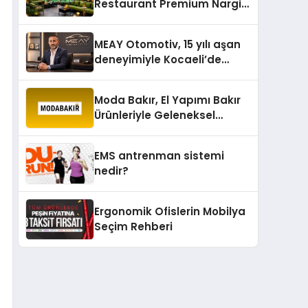
Restaurant Premium Nargile
Sunumuyla Fark Yaratıyor
MEAY Otomotiv, 15 yılı aşan
deneyimiyle Kocaeli’de
büyümesini sürdürüyor
Moda Bakır, El Yapımı Bakır
Ürünleriyle Geleneksel
Zanaatkârlığı Modern
Yaşam Alanlarına Taşıyor
EMS antrenman sistemi
nedir?
Ergonomik Ofislerin Mobilya
Seçim Rehberi