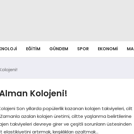
EKNOLOJI
EĞITIM
GÜNDEM
SPOR
EKONOMI
MA
olojeni!
 Alman Kolojeni!
lajeni Son yıllarda popülerlik kazanan kolajen takviyeleri, cilt
 Zamanla azalan kolajen üretimi, ciltte yaşlanma belirtilerine
ajen takviyeleri devreye girer ve çeşitli sorunların üstesinden
 elastikiyetini artırmak, kırışıklıkları azaltmak…