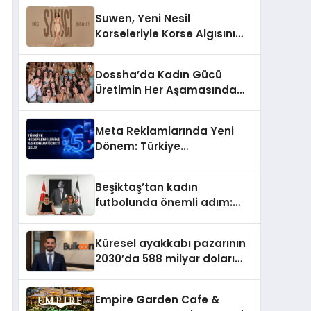
Suwen, Yeni Nesil
Korseleriyle Korse Algısını
Değiştiriyor
Dossha’da Kadın Gücü
Üretimin Her Aşamasında
Yer Alıyor
Meta Reklamlarında Yeni
Dönem: Türkiye
Hedeflemelerine Yüzde 5
Konum Ücreti Geldi
Beşiktaş’tan kadın
futbolunda önemli adım:
Sahadaki liderler Didem
Karagenç ve Başak
Küresel ayakkabı pazarının
Gündoğdu kulüp hafızasını
2030’da 588 milyar doları
geleceğe taşıyacak
aşması bekleniyor
Empire Garden Cafe &