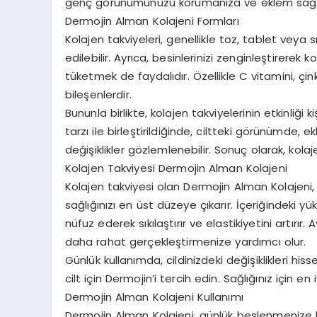
genç görünümünüzü korumanıza ve eklem sağlığı
Dermojin Alman Kolajeni Formları
Kolajen takviyeleri, genellikle toz, tablet veya
edilebilir. Ayrıca, besinlerinizi zenginleştirerek 
tüketmek de faydalıdır. Özellikle C vitamini, çi
bileşenlerdir.
Bununla birlikte, kolajen takviyelerinin etkinliği 
tarzı ile birleştirildiğinde, ciltteki görünümde,
değişiklikler gözlemlenebilir. Sonuç olarak, kola
Kolajen Takviyesi Dermojin Alman Kolajeni
Kolajen takviyesi olan Dermojin Alman Kolajeni,
sağlığınızı en üst düzeye çıkarır. İçeriğindeki yüks
nüfuz ederek sıkılaştırır ve elastikiyetini artırır.
daha rahat gerçekleştirmenize yardımcı olur.
Günlük kullanımda, cildinizdeki değişiklikleri his
cilt için Dermojin’i tercih edin. Sağlığınız için en 
Dermojin Alman Kolajeni Kullanımı
Dermojin Alman Kolajeni, günlük beslenmenize ko