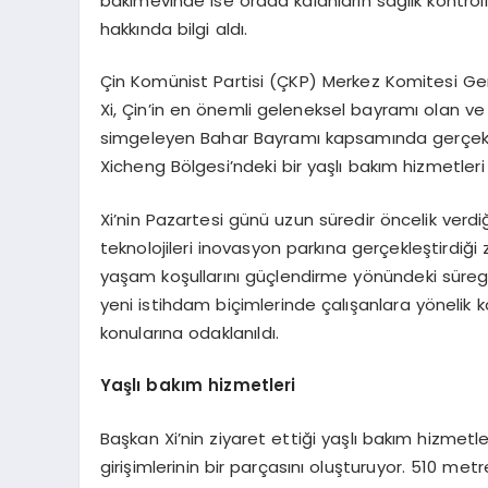
bakımevinde ise orada kalanların sağlık kontrol
hakkında bilgi aldı.
Çin Komünist Partisi (ÇKP) Merkez Komitesi Ge
Xi, Çin’in en önemli geleneksel bayramı olan ve 
simgeleyen Bahar Bayramı kapsamında gerçekleşt
Xicheng Bölgesi’ndeki bir yaşlı bakım hizmetleri 
Xi’nin Pazartesi günü uzun süredir öncelik verdiği
teknolojileri inovasyon parkına gerçekleştirdiği 
yaşam koşullarını güçlendirme yönündeki süregele
yeni istihdam biçimlerinde çalışanlara yönelik 
konularına odaklanıldı.
Yaşlı bakım hizmetleri
Başkan Xi’nin ziyaret ettiği yaşlı bakım hizmetler
girişimlerinin bir parçasını oluşturuyor. 510 me