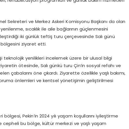
leri, rehabilitasyon programları ve günlük bakım hizmetleri
nel Sekreteri ve Merkez Askeri Komisyonu Başkanı da olan
yenilenme, sıcaklık ile aile bağlarının güçlenmesini
irdiği iki günlük teftiş turu çerçevesinde Salı günü
bölgesini ziyaret etti.
 teknolojik yenilikleri incelemek üzere bir ulusal bilgi
ziyaretin ötesinde, Salı günkü turu Çin’in sosyal refahı ve
n çabalarını öne çıkardı. Ziyarette özellikle yaşlı bakımı,
koruma önlemleri ve kentsel yönetişimin geliştirilmesi
i bölgesi, Pekin’in 2024 yılı yaşam koşullarını iyileştirme
tre cepheli bu bölge, kültür merkezi ve yaşlı yaşam