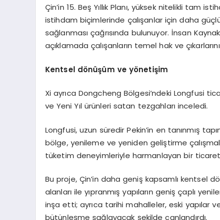
Çin’in 15. Beş Yıllık Planı, yüksek nitelikli tam i
istihdam biçimlerinde çalışanlar için daha güçlü
sağlanması çağrısında bulunuyor. İnsan Kaynakla
açıklamada çalışanların temel hak ve çıkarların
Kentsel dönüşüm ve yönetişim
Xi ayrıca Dongcheng Bölgesi’ndeki Longfusi tic
ve Yeni Yıl ürünleri satan tezgahları inceledi.
Longfusi, uzun süredir Pekin’in en tanınmış tapın
bölge, yenileme ve yeniden geliştirme çalışmal
tüketim deneyimleriyle harmanlayan bir ticare
Bu proje, Çin’in daha geniş kapsamlı kentsel dö
alanları ile yıpranmış yapıların geniş çaplı yeni
inşa etti; ayrıca tarihi mahalleler, eski yapılar 
bütünleşme sağlayacak şekilde canlandırdı.