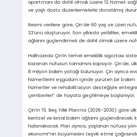
apartmanı da dahil olmak üzere 12 hizmet sağla
ve yaşlı dostu düzenlemelerle donatılmış dur
Resmi verilere göre, Çin’de 60 yaş ve üzeri nü
23’ünü oluşturuyor. Son yıllarda yetkililer, eme
ağlarını güçlendirmek de dahil olmak üzere nüfu
Halihazırda Çin’in temel emeklilik sigortası sis
kazanan nüfusun tamamını kapsıyor. Çin’de, ülk
8 milyon bakım yatağı bulunuyor. Çin ayrıca e
hizmetlerini eşgüdüm içinde yürüten bir bakım ağı
hizmetler ve rehabilitasyon desteğiyle entegre 
çemberleri” de hayata geçirilmeye başlanıyor.
Çin’in 15. Beş Yıllık Planı’na (2026–2030) göre 
kentsel ve kırsal bakım ağlarını güçlendirecek;
hızlandıracak. Plan ayrıca, yaşlanan nüfusa yöne
ekonomi”nin büyümesini teşvik etme çağrısınd