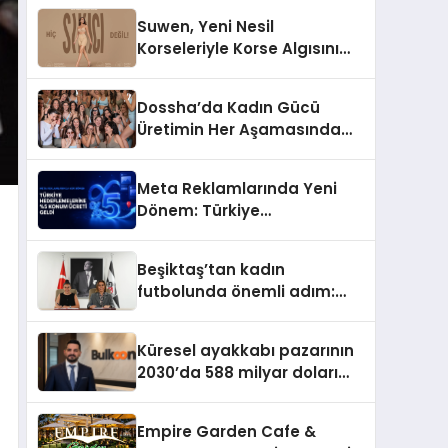
Suwen, Yeni Nesil
Korseleriyle Korse Algısını
Değiştiriyor
Dossha’da Kadın Gücü
Üretimin Her Aşamasında
Yer Alıyor
Meta Reklamlarında Yeni
Dönem: Türkiye
Hedeflemelerine Yüzde 5
Konum Ücreti Geldi
Beşiktaş’tan kadın
futbolunda önemli adım:
Sahadaki liderler Didem
Karagenç ve Başak
Küresel ayakkabı pazarının
Gündoğdu kulüp hafızasını
2030’da 588 milyar doları
geleceğe taşıyacak
aşması bekleniyor
Empire Garden Cafe &