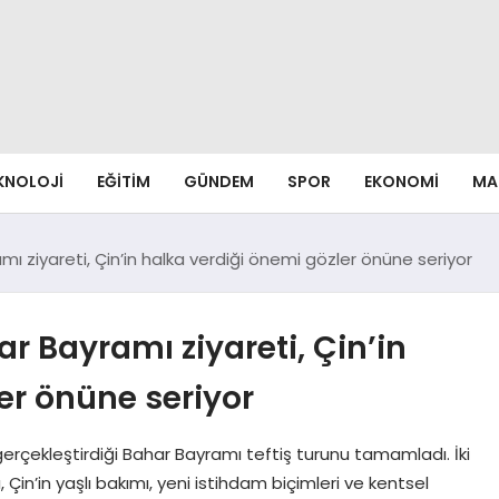
EKNOLOJI
EĞITIM
GÜNDEM
SPOR
EKONOMI
MA
ı ziyareti, Çin’in halka verdiği önemi gözler önüne seriyor
r Bayramı ziyareti, Çin’in
er önüne seriyor
 gerçekleştirdiği Bahar Bayramı teftiş turunu tamamladı. İki
Çin’in yaşlı bakımı, yeni istihdam biçimleri ve kentsel