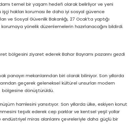
stihdamı temel bir yaşam hedefi olarak belirliyor ve yeni
 işçi hakları koruması ile daha iyi sosyal güvence
rı ve Sosyal Güvenlik Bakanlığı, 27 Ocak’ta yaptığı
ı korumaya yönelik düzenlemelerin hazırlanacağını bildirdi.
aret bölgesini ziyaret ederek Bahar Bayramı pazarını gezdi
ak panayırı mekanlarından biri olarak biliniyor. Son yıllarda
arından geçerek geleneksel kültürel unsurları modern
t bölgesine dönüştürüldü.
nüşüm hamlesini yansıtıyor. Son yıllarda ülke, eskiyen konut
lenmesini teşvik ederek cep parklar ve kentsel yeşil yollar
ve endüstriyel miras alanlarını çevreleriyle daha güçlü bir