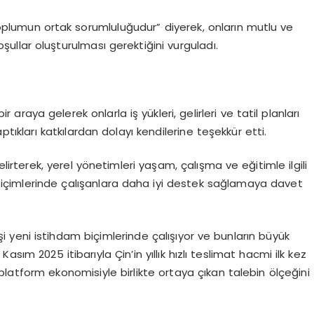
oplumun ortak sorumluluğudur” diyerek, onların mutlu ve
şullar oluşturulması gerektiğini vurguladı.
 araya gelerek onlarla iş yükleri, gelirleri ve tatil planları
tıkları katkılardan dolayı kendilerine teşekkür etti.
lirterek, yerel yönetimleri yaşam, çalışma ve eğitimle ilgili
biçimlerinde çalışanlara daha iyi destek sağlamaya davet
şi yeni istihdam biçimlerinde çalışıyor ve bunların büyük
sım 2025 itibarıyla Çin’in yıllık hızlı teslimat hacmi ilk kez
platform ekonomisiyle birlikte ortaya çıkan talebin ölçeğini