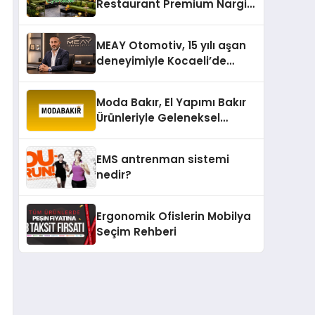
Restaurant Premium Nargile
Sunumuyla Fark Yaratıyor
MEAY Otomotiv, 15 yılı aşan
deneyimiyle Kocaeli’de
büyümesini sürdürüyor
Moda Bakır, El Yapımı Bakır
Ürünleriyle Geleneksel
Zanaatkârlığı Modern
Yaşam Alanlarına Taşıyor
EMS antrenman sistemi
nedir?
Ergonomik Ofislerin Mobilya
Seçim Rehberi