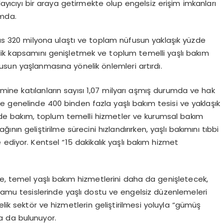
yıcıyı bir araya getirmekte olup engelsiz erişim imkanları
umda.
fus 320 milyona ulaştı ve toplam nüfusun yaklaşık yüzde
klilik kapsamını genişletmek ve toplum temelli yaşlı bakım
sun yaşlanmasına yönelik önlemleri artırdı.
temine katılanların sayısı 1,07 milyarı aşmış durumda ve hak
e genelinde 400 binden fazla yaşlı bakım tesisi ve yaklaşık
vde bakım, toplum temelli hizmetler ve kurumsal bakım
nın geliştirilme sürecini hızlandırırken, yaşlı bakımını tıbbi
ediyor. Kentsel “15 dakikalık yaşlı bakım hizmet
ülke, temel yaşlı bakım hizmetlerini daha da genişletecek,
 kamu tesislerinde yaşlı dostu ve engelsiz düzenlemeleri
lik sektör ve hizmetlerin geliştirilmesi yoluyla “gümüş
a da bulunuyor.