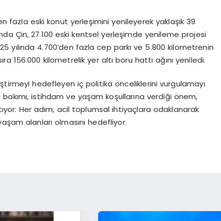
n fazla eski konut yerleşimini yenileyerek yaklaşık 39
nda Çin, 27.100 eski kentsel yerleşimde yenileme projesi
025 yılında 4.700’den fazla cep parkı ve 5.800 kilometrenin
ıra 156.000 kilometrelik yer altı boru hattı ağını yeniledi.
ileştirmeyi hedefleyen iç politika önceliklerini vurgulamayı
ı bakımı, istihdam ve yaşam koşullarına verdiği önem,
ıtıyor: Her adım, acil toplumsal ihtiyaçlara odaklanarak
aşam alanları olmasını hedefliyor.