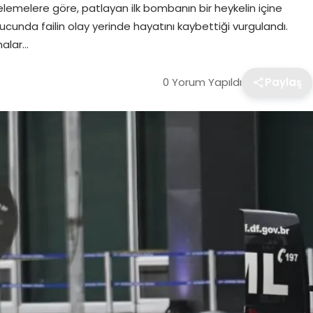
lemelere göre, patlayan ilk bombanın bir heykelin içine
sonucunda failin olay yerinde hayatını kaybettiği vurgulandı.
malar…
0 Yorum Yapıldı
Paylaş