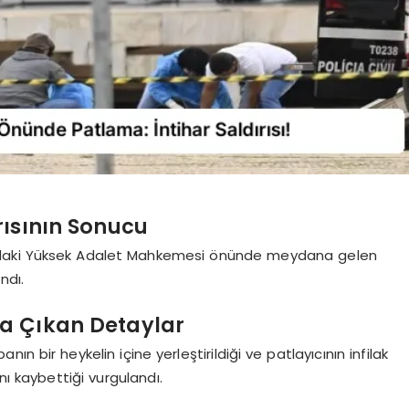
rısının Sonucu
lia’daki Yüksek Adalet Mahkemesi önünde meydana gelen
ndı.
a Çıkan Detaylar
ın bir heykelin içine yerleştirildiği ve patlayıcının infilak
nı kaybettiği vurgulandı.