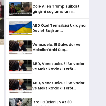
Cole Allen Trump suikast
girişimi suçlamalarını
reddetti
ABD Özel Temsilcisi Ukrayna
Devlet Başkanı
Danışmanıyla Görüştü
Venezuela, El Salvador ve
Meksika’daki Suç
Örgütlerine ABD’den
Yabancı Terör Örgütü Etiketi
ABD, Venezuela, El Salvador
ve Meksika’daki Terör
Örgütlerini Belirledi
ABD, Venezuela, El Salvador
ve Meksika’daki Terör
Örgütlerini Belirledi
İsrail Güçleri En Az 30