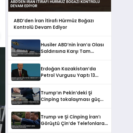
ABD’den İran İtirafı Hürmüz Boğazı
Kontrolü Devam Ediyor
Husiler ABD’nin İran’a Olası
Saldırısına Karşı Tam
Hazırlıkta
Erdoğan Kazakistan’da
Petrol Vurgusu Yaptı 13
Belgeye İmza Atıldı
Trump’ın Pekin’deki Şi
Cinping tokalaşması güç
dengesini yansıttı
Trump ve Şi Cinping İran’ı
Görüştü Çin’de Telefonlara
Yasak Geldi