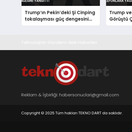
Trump’ın Pekin’deki Şi Cinping
Trump ve 
tokalaşması güç dengesini
Görüştü Ç
yansıttı
Yasak Ge
Teknolojinin Gündem deki Haberleri
Reklam & İşbirliği:
habersonuclari@gmail.com
Copyright © 2025 Tüm hakları TEKNO DART da saklıdır.