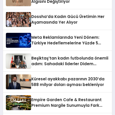
Algısını Değiştiriyor
Dossha’da Kadın Gücü Üretimin Her
Aşamasında Yer Alıyor
Meta Reklamlarında Yeni Dönem:
Türkiye Hedeflemelerine Yüzde 5
Konum Ücreti Geldi
Beşiktaş’tan kadın futbolunda önemli
adım: Sahadaki liderler Didem
Karagenç ve Başak Gündoğdu kulüp
hafızasını geleceğe taşıyacak
Küresel ayakkabı pazarının 2030’da
588 milyar doları aşması bekleniyor
Empire Garden Cafe & Restaurant
Premium Nargile Sunumuyla Fark
Yaratıyor