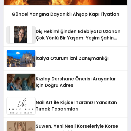
Güncel Yangına Dayanıklı Ahşap Kapı Fiyatları
Diş Hekimliğinden Edebiyata Uzanan
Çok Yönlü Bir Yaşam: Yeşim Şahin
Yaman
İtalya Oturum İzni Danışmanlığı
Kızılay Dershane Önerisi Arayanlar
İçin Doğru Adres
Nail Art ile Kişisel Tarzınızı Yansıtan
Tırnak Tasarımları
Suwen, Yeni Nesil Korseleriyle Korse