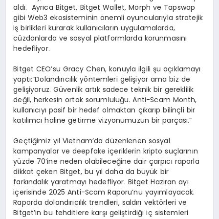
aldı. Ayrıca Bitget, Bitget Wallet, Morph ve Tapswap
gibi Web3 ekosisteminin önemli oyuncularıyla stratejik
iş birlikleri kurarak kullanıcıların uygulamalarda,
cüzdanlarda ve sosyal platformlarda korunmasını
hedefliyor.
Bitget CEO’su Gracy Chen, konuyla ilgili şu açıklamayı
yaptı:“Dolandırıcılık yöntemleri gelişiyor ama biz de
gelişiyoruz. Güvenlik artık sadece teknik bir gereklilik
değil, herkesin ortak sorumluluğu. Anti-Scam Month,
kullanıcıyı pasif bir hedef olmaktan çıkarıp bilinçli bir
katılımcı haline getirme vizyonumuzun bir parçası.”
Geçtiğimiz yıl Vietnam’da düzenlenen sosyal
kampanyalar ve deepfake içeriklerin kripto suçlarının
yüzde 70’ine neden olabileceğine dair çarpıcı raporla
dikkat çeken Bitget, bu yıl daha da büyük bir
farkındalık yaratmayı hedefliyor. Bitget Haziran ayı
içerisinde 2025 Anti-Scam Raporu’nu yayımlayacak.
Raporda dolandırıcılık trendleri, saldırı vektörleri ve
Bitget’in bu tehditlere karşı geliştirdiği iç sistemleri