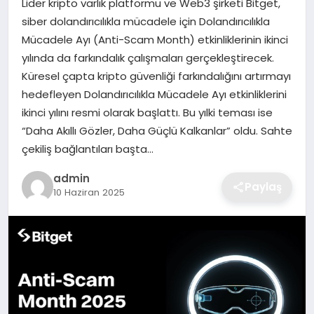
Lider kripto varlık platformu ve Web3 şirketi Bitget,
EKONOMI
siber dolandırıcılıkla mücadele için Dolandırıcılıkla
Mücadele Ayı (Anti-Scam Month) etkinliklerinin ikinci
MAGAZIN
yılında da farkındalık çalışmaları gerçekleştirecek.
Küresel çapta kripto güvenliği farkındalığını artırmayı
OTOMOBIL
hedefleyen Dolandırıcılıkla Mücadele Ayı etkinliklerini
ikinci yılını resmi olarak başlattı. Bu yılki teması ise
TEKNOLOJI
“Daha Akıllı Gözler, Daha Güçlü Kalkanlar” oldu. Sahte
çekiliş bağlantıları başta…
admin
Paylaş
10 Haziran 2025