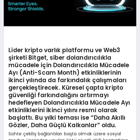
Lider kripto varlık platformu ve Web3
şirketi Bitget, siber dolandırıcılıkla
mücadele için
Dolandırıcılıkla Mücadele
Ayı
(
Anti-Scam Month) etkinliklerinin
ikinci yılında da farkı
ndal
ık çalışmaları
gerçekleştirecek. K
üresel çapta kripto
güvenliği farkı
ndal
ığını artırmayı
hedefleyen Dolandırıcılıkla Mücadele Ayı
etkinliklerini ikinci yılını resmi olarak
başlattı. Bu yılki teması
ise
“
Daha Akıllı
G
ö
zler, Daha Güçlü Kalkanlar” oldu.
Sahte çekiliş bağlantıları başta olmak üzere sosyal