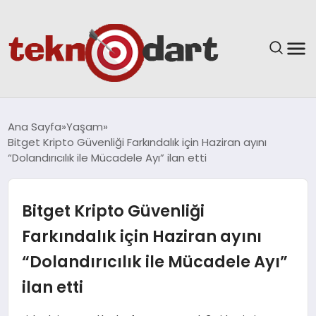
ANASAYFA
Ana Sayfa
Yaşam
Bitget Kripto Güvenliği Farkındalık için Haziran ayını
YAŞAM
“Dolandırıcılık ile Mücadele Ayı” ilan etti
BILIM & TEKNOLOJI
Bitget Kripto Güvenliği
EĞITIM
Farkındalık için Haziran ayını
“Dolandırıcılık ile Mücadele Ayı”
GÜNDEM
ilan etti
SPOR