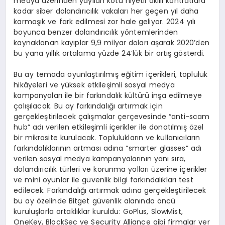
medya üzerinden yayılan kötü niyetli akıllı kontratlara
kadar siber dolandırıcılık vakaları her geçen yıl daha
karmaşık ve fark edilmesi zor hale geliyor. 2024 yılı
boyunca benzer dolandırıcılık yöntemlerinden
kaynaklanan kayıplar 9,9 milyar doları aşarak 2020’den
bu yana yıllık ortalama yüzde 24’lük bir artış gösterdi.
Bu ay temada oyunlaştırılmış eğitim içerikleri, topluluk
hikâyeleri ve yüksek etkileşimli sosyal medya
kampanyaları ile bir farkındalık kültürü inşa edilmeye
çalışılacak. Bu ay farkındalığı artırmak için
gerçekleştirilecek çalışmalar çerçevesinde “anti-scam
hub” adı verilen etkileşimli içerikler ile donatılmış özel
bir mikrosite kurulacak. Toplulukların ve kullanıcıların
farkındalıklarının artması adına “smarter glasses” adı
verilen sosyal medya kampanyalarının yanı sıra,
dolandırıcılık türleri ve korunma yolları üzerine içerikler
ve mini oyunlar ile güvenlik bilgi farkındalıkları test
edilecek. Farkındalığı artırmak adına gerçekleştirilecek
bu ay özelinde Bitget güvenlik alanında öncü
kuruluşlarla ortaklıklar kuruldu: GoPlus, SlowMist,
OneKey, BlockSec ve Security Alliance gibi firmalar yer