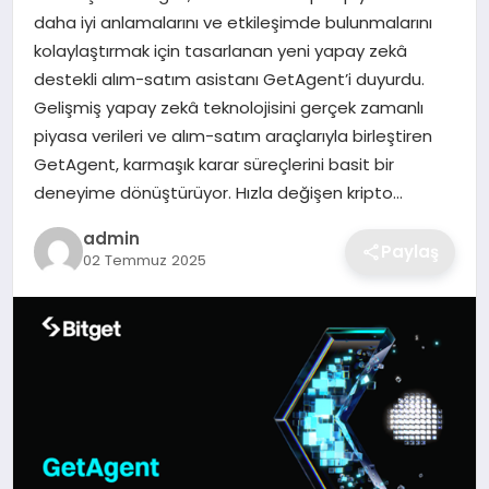
daha iyi anlamalarını ve etkileşimde bulunmalarını
EKONOMI
kolaylaştırmak için tasarlanan yeni yapay zekâ
destekli alım-satım asistanı GetAgent’i duyurdu.
MAGAZIN
Gelişmiş yapay zekâ teknolojisini gerçek zamanlı
piyasa verileri ve alım-satım araçlarıyla birleştiren
OTOMOBIL
GetAgent, karmaşık karar süreçlerini basit bir
deneyime dönüştürüyor. Hızla değişen kripto…
TEKNOLOJI
admin
Paylaş
02 Temmuz 2025