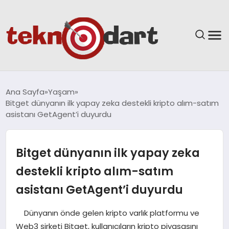
ANASAYFA
Ana Sayfa
Yaşam
Bitget dünyanın ilk yapay zeka destekli kripto alım-satım
YAŞAM
asistanı GetAgent’i duyurdu
BILIM & TEKNOLOJI
Bitget dünyanın ilk yapay zeka
EĞITIM
destekli kripto alım-satım
asistanı GetAgent’i duyurdu
GÜNDEM
Dünyanın önde gelen kripto varlık platformu ve
SPOR
Web3 şirketi Bitget, kullanıcıların kripto piyasasını