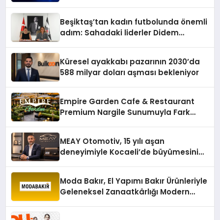
Konum Ücreti Geldi
Beşiktaş’tan kadın futbolunda önemli
adım: Sahadaki liderler Didem
Karagenç ve Başak Gündoğdu kulüp
hafızasını geleceğe taşıyacak
Küresel ayakkabı pazarının 2030’da
588 milyar doları aşması bekleniyor
Empire Garden Cafe & Restaurant
Premium Nargile Sunumuyla Fark
Yaratıyor
MEAY Otomotiv, 15 yılı aşan
deneyimiyle Kocaeli’de büyümesini
sürdürüyor
Moda Bakır, El Yapımı Bakır Ürünleriyle
Geleneksel Zanaatkârlığı Modern
Yaşam Alanlarına Taşıyor