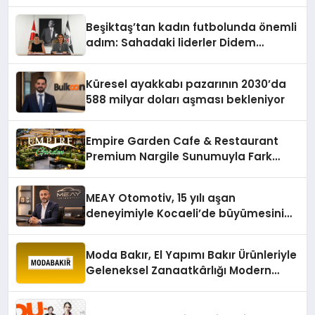
Konum Ücreti Geldi
Beşiktaş’tan kadın futbolunda önemli
adım: Sahadaki liderler Didem
Karagenç ve Başak Gündoğdu kulüp
hafızasını geleceğe taşıyacak
Küresel ayakkabı pazarının 2030’da
588 milyar doları aşması bekleniyor
Empire Garden Cafe & Restaurant
Premium Nargile Sunumuyla Fark
Yaratıyor
MEAY Otomotiv, 15 yılı aşan
deneyimiyle Kocaeli’de büyümesini
sürdürüyor
Moda Bakır, El Yapımı Bakır Ürünleriyle
Geleneksel Zanaatkârlığı Modern
Yaşam Alanlarına Taşıyor