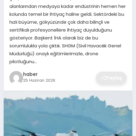
alanlarından medyaya kadar endüstrinin hemen her
EKONOMI
kolunda temel bir ihtiyaç haline geldi. Sektördeki bu
hızlı büyüme, gökyüzünde çok daha bilinçli ve
MAGAZIN
sertifikalı profesyonellere ihtiyaç duyulduğunu
gösteriyor. Başkent İHA olarak biz de bu
OTOMOBIL
sorumlulukla yola çıktık. SHGM (Sivil Havacılık Genel
Müdürlüğü) onaylı eğitimlerimizle, drone
TEKNOLOJI
pilotluğunu…
haber
Paylaş
25 Haziran 2026