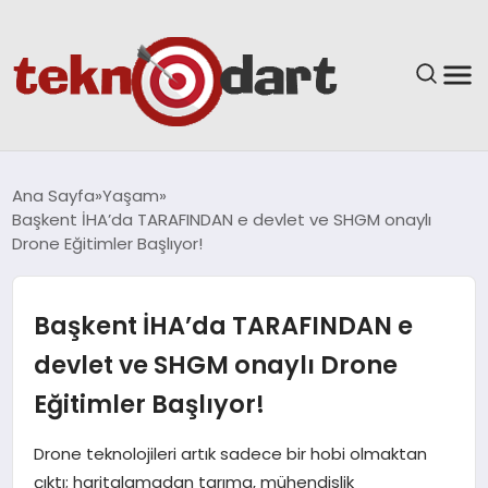
ANASAYFA
Ana Sayfa
Yaşam
Başkent İHA’da TARAFINDAN e devlet ve SHGM onaylı
YAŞAM
Drone Eğitimler Başlıyor!
BILIM & TEKNOLOJI
Başkent İHA’da TARAFINDAN e
EĞITIM
devlet ve SHGM onaylı Drone
Eğitimler Başlıyor!
GÜNDEM
Drone teknolojileri artık sadece bir hobi olmaktan
SPOR
çıktı; haritalamadan tarıma, mühendislik