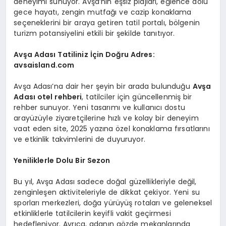
deneyimi sunuyor. Avşa’nın eşsiz plajları, eğlence dolu
gece hayatı, zengin mutfağı ve cazip konaklama
seçeneklerini bir araya getiren tatil portalı, bölgenin
turizm potansiyelini etkili bir şekilde tanıtıyor.
Avşa Adası Tatiliniz İçin Doğru Adres:
avsaisland.com
Avşa Adası’na dair her şeyin bir arada bulunduğu
Avşa
Adası otel rehberi
, tatilciler için güncellenmiş bir
rehber sunuyor. Yeni tasarımı ve kullanıcı dostu
arayüzüyle ziyaretçilerine hızlı ve kolay bir deneyim
vaat eden site, 2025 yazına özel konaklama fırsatlarını
ve etkinlik takvimlerini de duyuruyor.
Yeniliklerle Dolu Bir Sezon
Bu yıl, Avşa Adası sadece doğal güzellikleriyle değil,
zenginleşen aktiviteleriyle de dikkat çekiyor. Yeni su
sporları merkezleri, doğa yürüyüş rotaları ve geleneksel
etkinliklerle tatilcilerin keyifli vakit geçirmesi
hedefleniyor. Ayrıca, adanın gözde mekanlarında