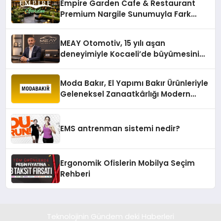
Empire Garden Cafe & Restaurant
Premium Nargile Sunumuyla Fark
Yaratıyor
MEAY Otomotiv, 15 yılı aşan
deneyimiyle Kocaeli’de büyümesini
sürdürüyor
Moda Bakır, El Yapımı Bakır Ürünleriyle
Geleneksel Zanaatkârlığı Modern
Yaşam Alanlarına Taşıyor
EMS antrenman sistemi nedir?
Ergonomik Ofislerin Mobilya Seçim
Rehberi
Teknolojinin Gündem deki Haberleri