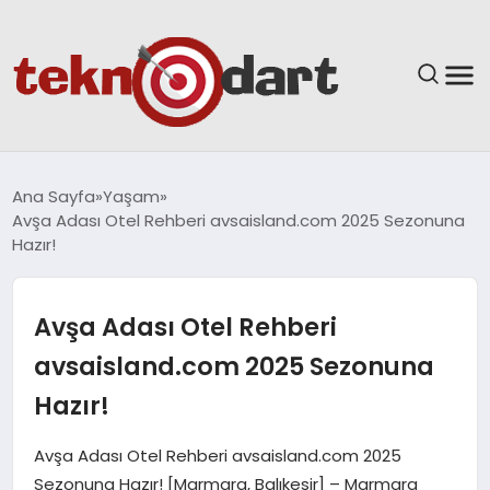
ANASAYFA
Ana Sayfa
Yaşam
Avşa Adası Otel Rehberi avsaisland.com 2025 Sezonuna
YAŞAM
Hazır!
BILIM & TEKNOLOJI
Avşa Adası Otel Rehberi
EĞITIM
avsaisland.com 2025 Sezonuna
Hazır!
GÜNDEM
Avşa Adası Otel Rehberi avsaisland.com 2025
SPOR
Sezonuna Hazır! [Marmara, Balıkesir] – Marmara