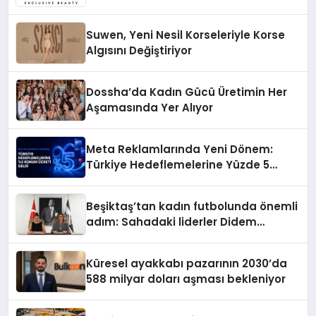
Suwen, Yeni Nesil Korseleriyle Korse
Algısını Değiştiriyor
Dossha’da Kadın Gücü Üretimin Her
Aşamasında Yer Alıyor
Meta Reklamlarında Yeni Dönem:
Türkiye Hedeflemelerine Yüzde 5
Konum Ücreti Geldi
Beşiktaş’tan kadın futbolunda önemli
adım: Sahadaki liderler Didem
Karagenç ve Başak Gündoğdu kulüp
hafızasını geleceğe taşıyacak
Küresel ayakkabı pazarının 2030’da
588 milyar doları aşması bekleniyor