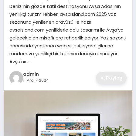
Denizi’nin gözde tatil destinasyonu Avşa Adası’nın
EKONOMI
yenilikçi turizm rehberi avsaisland.com 2025 yaz
sezonuna yenilenen arayüzü ile hazır.
MAGAZIN
avsaisland.com yeniliklerle dolu tasarımı ile Avşa’ya
gelecek olan misafirlere rehberlik ediyor. Yaz sezonu
OTOMOBIL
öncesinde yenilenen web sitesi, ziyaretçilerine
modern ve yenilikçi bir kullanıcı deneyimi sunuyor.
TEKNOLOJI
Avşa’nın…
admin
Paylaş
11 Aralık 2024