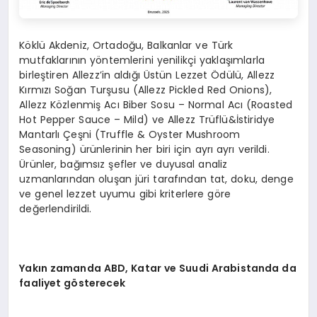
Köklü Akdeniz, Ortadoğu, Balkanlar ve Türk
mutfaklarının yöntemlerini yenilikçi yaklaşımlarla
birleştiren Allezz’in aldığı Üstün Lezzet Ödülü, Allezz
Kırmızı Soğan Turşusu (Allezz Pickled Red Onions),
Allezz Közlenmiş Acı Biber Sosu – Normal Acı (Roasted
Hot Pepper Sauce – Mild) ve Allezz Trüflü&İstiridye
Mantarlı Çeşni (Truffle & Oyster Mushroom
Seasoning) ürünlerinin her biri için ayrı ayrı verildi.
Ürünler, bağımsız şefler ve duyusal analiz
uzmanlarından oluşan jüri tarafından tat, doku, denge
ve genel lezzet uyumu gibi kriterlere göre
değerlendirildi.
Yakın zamanda ABD, Katar ve Suudi Arabistanda da
faaliyet g
ö
sterecek