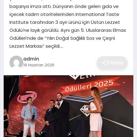
başarıya imza attı. Dünyanın önde gelen gıda ve
EKONOMI
içecek tadım otoritelerinden International Taste
Institute tarafından 3 ayrı ürünü için Üstün Lezzet
MAGAZIN
Ödülü’ne layık görüldü. Aynı gün 5. Uluslararası Elmas
Ödülleri’nde de “Yılın Doğal Sağlıklı Sos ve Çeşni
OTOMOBIL
Lezzet Markası” seçildi….
TEKNOLOJI
admin
Paylaş
19 Haziran 2025