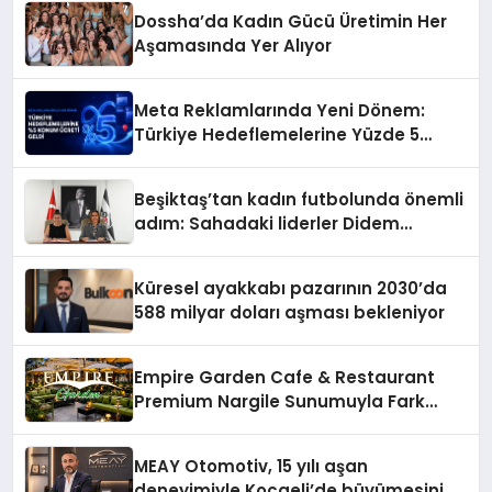
Dossha’da Kadın Gücü Üretimin Her
Aşamasında Yer Alıyor
Meta Reklamlarında Yeni Dönem:
Türkiye Hedeflemelerine Yüzde 5
Konum Ücreti Geldi
Beşiktaş’tan kadın futbolunda önemli
adım: Sahadaki liderler Didem
Karagenç ve Başak Gündoğdu kulüp
hafızasını geleceğe taşıyacak
Küresel ayakkabı pazarının 2030’da
588 milyar doları aşması bekleniyor
Empire Garden Cafe & Restaurant
Premium Nargile Sunumuyla Fark
Yaratıyor
MEAY Otomotiv, 15 yılı aşan
deneyimiyle Kocaeli’de büyümesini