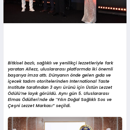
Bitkisel bazlı, sağlıklı ve yenilikçi lezzetleriyle fark
yaratan Allezz, uluslararası platformda iki
ö
nemli
başarıya imza attı. Dünyanın
ö
nde gelen gıda ve
içecek tadım otoritelerinden
International Taste
Institute
tarafından 3 ayrı ürünü için
Ü
stün Lezzet
Ödülü’
ne lay
ık g
ö
rüldü. Aynı gün 5. Uluslararası
Elmas Ödülleri
’
nde de
“
Y
ılı
n Do
ğ
al Sa
ğlıklı Sos ve
Çeşni Lezzet Markası” seçildi.