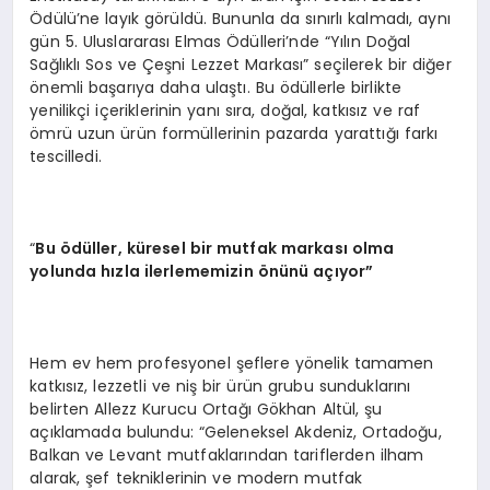
Ödülü’ne layık görüldü. Bununla da sınırlı kalmadı, aynı
gün 5. Uluslararası Elmas Ödülleri’nde “Yılın Doğal
Sağlıklı Sos ve Çeşni Lezzet Markası” seçilerek bir diğer
önemli başarıya daha ulaştı. Bu ödüllerle birlikte
yenilikçi içeriklerinin yanı sıra, doğal, katkısız ve raf
ömrü uzun ürün formüllerinin pazarda yarattığı farkı
tescilledi.
“
Bu
ö
dü
ller, k
üresel bir mutfak markası olma
yolunda hızla ilerlememizin
ö
nünü açıyor”
Hem ev hem profesyonel şeflere yönelik tamamen
katkısız, lezzetli ve niş bir ürün grubu sunduklarını
belirten Allezz Kurucu Ortağı Gökhan Altül, şu
açıklamada bulundu: “Geleneksel Akdeniz, Ortadoğu,
Balkan ve Levant mutfaklarından tariflerden ilham
alarak, şef tekniklerinin ve modern mutfak