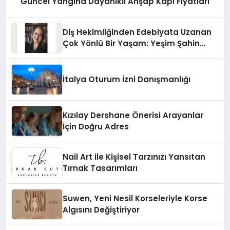
Güncel Yangına Dayanıklı Ahşap Kapı Fiyatları
Diş Hekimliğinden Edebiyata Uzanan
Çok Yönlü Bir Yaşam: Yeşim Şahin
Yaman
İtalya Oturum İzni Danışmanlığı
Kızılay Dershane Önerisi Arayanlar
İçin Doğru Adres
Nail Art ile Kişisel Tarzınızı Yansıtan
Tırnak Tasarımları
Suwen, Yeni Nesil Korseleriyle Korse
Algısını Değiştiriyor