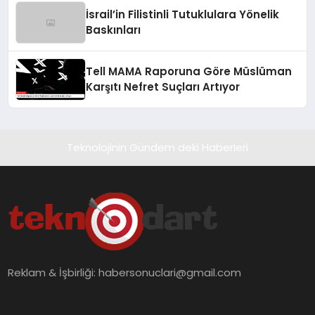
İsrail’in Filistinli Tutuklulara Yönelik
Baskınları
Tell MAMA Raporuna Göre Müslüman
Karşıtı Nefret Suçları Artıyor
Teknolojinin Gündem deki Haberleri
Reklam & İşbirliği:
habersonuclari@gmail.com