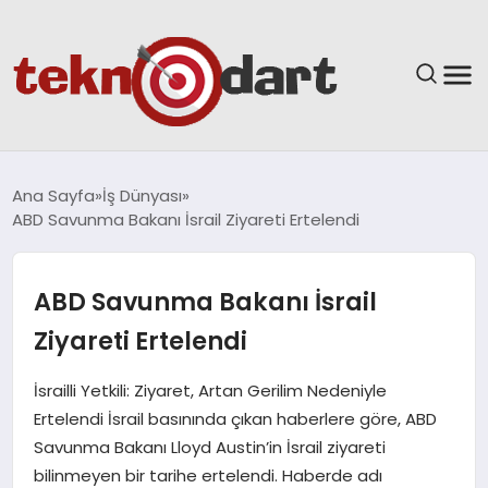
ANASAYFA
Ana Sayfa
İş Dünyası
ABD Savunma Bakanı İsrail Ziyareti Ertelendi
YAŞAM
BILIM & TEKNOLOJI
ABD Savunma Bakanı İsrail
Ziyareti Ertelendi
EĞITIM
İsrailli Yetkili: Ziyaret, Artan Gerilim Nedeniyle
GÜNDEM
Ertelendi İsrail basınında çıkan haberlere göre, ABD
Savunma Bakanı Lloyd Austin’in İsrail ziyareti
SPOR
bilinmeyen bir tarihe ertelendi. Haberde adı