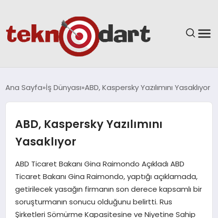
ANASAYFA
Ana Sayfa
İş Dünyası
ABD, Kaspersky Yazılımını Yasaklıyor
YAŞAM
ABD, Kaspersky Yazılımını
BILIM & TEKNOLOJI
Yasaklıyor
EĞITIM
ABD Ticaret Bakanı Gina Raimondo Açıkladı ABD
Ticaret Bakanı Gina Raimondo, yaptığı açıklamada,
GÜNDEM
getirilecek yasağın firmanın son derece kapsamlı bir
soruşturmanın sonucu olduğunu belirtti. Rus
SPOR
Şirketleri Sömürme Kapasitesine ve Niyetine Sahip