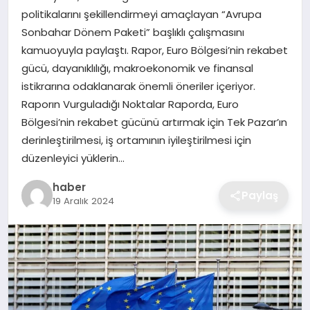
politikalarını şekillendirmeyi amaçlayan “Avrupa
EKONOMI
Sonbahar Dönem Paketi” başlıklı çalışmasını
kamuoyuyla paylaştı. Rapor, Euro Bölgesi’nin rekabet
MAGAZIN
gücü, dayanıklılığı, makroekonomik ve finansal
istikrarına odaklanarak önemli öneriler içeriyor.
OTOMOBIL
Raporın Vurguladığı Noktalar Raporda, Euro
Bölgesi’nin rekabet gücünü artırmak için Tek Pazar’ın
TEKNOLOJI
derinleştirilmesi, iş ortamının iyileştirilmesi için
düzenleyici yüklerin…
haber
Paylaş
19 Aralık 2024