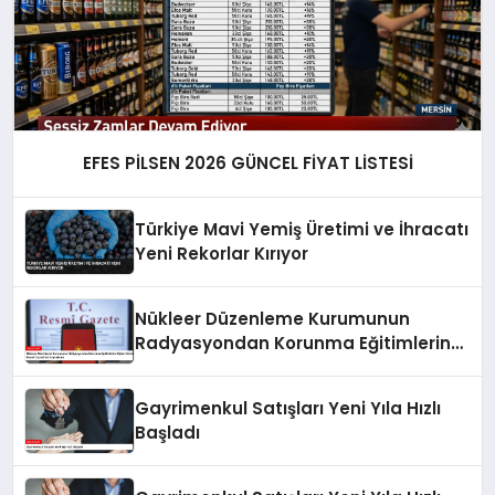
EFES PİLSEN 2026 GÜNCEL FİYAT LİSTESİ
Türkiye Mavi Yemiş Üretimi ve İhracatı
Yeni Rekorlar Kırıyor
Nükleer Düzenleme Kurumunun
Radyasyondan Korunma Eğitimlerine
İlişkin Yönetmelik Resmi Gazete’de
Yayımlandı
Gayrimenkul Satışları Yeni Yıla Hızlı
Başladı