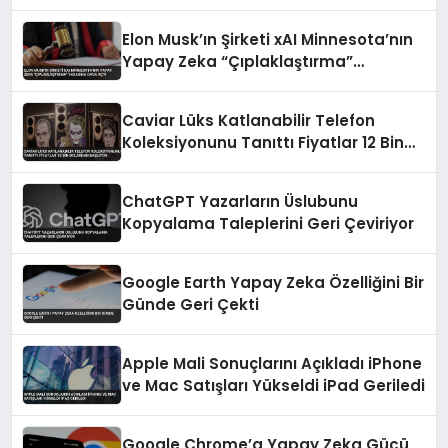
Kısmı Koptu
Elon Musk’ın Şirketi xAI Minnesota’nın
Yapay Zeka “Çıplaklaştırma”
Yasasına Dava Açtı
Caviar Lüks Katlanabilir Telefon
Koleksiyonunu Tanıttı Fiyatlar 12 Bin
Dolardan Başlıyor
ChatGPT Yazarların Üslubunu
Kopyalama Taleplerini Geri Çeviriyor
Google Earth Yapay Zeka Özelliğini Bir
Günde Geri Çekti
Apple Mali Sonuçlarını Açıkladı iPhone
ve Mac Satışları Yükseldi iPad Geriledi
Google Chrome’a Yapay Zeka Gücü