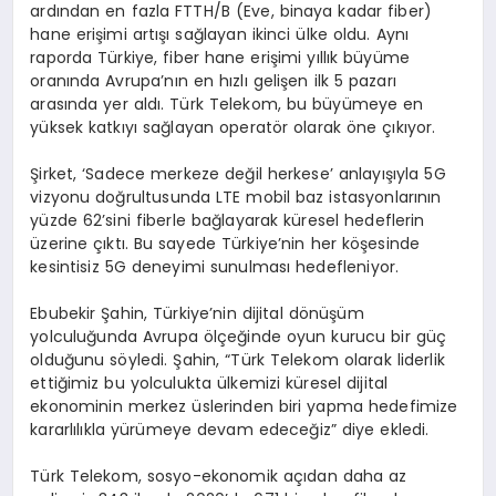
ardından en fazla FTTH/B (Eve, binaya kadar fiber)
hane erişimi artışı sağlayan ikinci ülke oldu. Aynı
raporda Türkiye, fiber hane erişimi yıllık büyüme
oranında Avrupa’nın en hızlı gelişen ilk 5 pazarı
arasında yer aldı. Türk Telekom, bu büyümeye en
yüksek katkıyı sağlayan operatör olarak öne çıkıyor.
Şirket, ‘Sadece merkeze değil herkese’ anlayışıyla 5G
vizyonu doğrultusunda LTE mobil baz istasyonlarının
yüzde 62’sini fiberle bağlayarak küresel hedeflerin
üzerine çıktı. Bu sayede Türkiye’nin her köşesinde
kesintisiz 5G deneyimi sunulması hedefleniyor.
Ebubekir Şahin, Türkiye’nin dijital dönüşüm
yolculuğunda Avrupa ölçeğinde oyun kurucu bir güç
olduğunu söyledi. Şahin, “Türk Telekom olarak liderlik
ettiğimiz bu yolculukta ülkemizi küresel dijital
ekonominin merkez üslerinden biri yapma hedefimize
kararlılıkla yürümeye devam edeceğiz” diye ekledi.
Türk Telekom, sosyo-ekonomik açıdan daha az