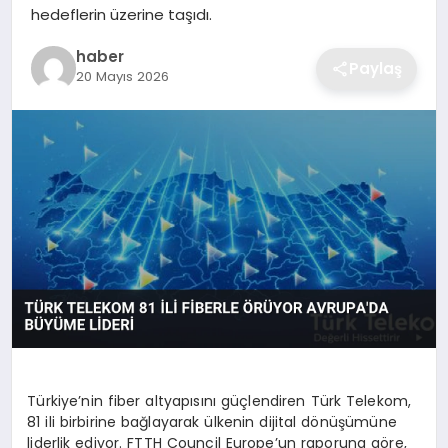
hedeflerin üzerine taşıdı.
EKONOMI
haber
Paylaş
20 Mayıs 2026
MAGAZIN
OTOMOBIL
TEKNOLOJI
Türkiye’nin fiber altyapısını güçlendiren Türk Telekom,
81 ili birbirine bağlayarak ülkenin dijital dönüşümüne
liderlik ediyor. FTTH Council Europe’un raporuna göre,