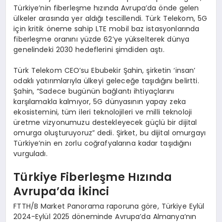
Türkiye’nin fiberleşme hızında Avrupa’da önde gelen
ülkeler arasında yer aldığı tescillendi. Türk Telekom, 5G
için kritik öneme sahip LTE mobil baz istasyonlarında
fiberleşme oranını yüzde 62’ye yükselterek dünya
genelindeki 2030 hedeflerini şimdiden aştı.
Türk Telekom CEO’su Ebubekir Şahin, şirketin ‘insan’
odaklı yatırımlarıyla ülkeyi geleceğe taşıdığını belirtti.
Şahin, “Sadece bugünün bağlantı ihtiyaçlarını
karşılamakla kalmıyor, 5G dünyasının yapay zeka
ekosistemini, tüm ileri teknolojileri ve milli teknoloji
üretme vizyonumuzu destekleyecek güçlü bir dijital
omurga oluşturuyoruz” dedi. Şirket, bu dijital omurgayı
Türkiye’nin en zorlu coğrafyalarına kadar taşıdığını
vurguladı.
Türkiye Fiberleşme Hızında
Avrupa’da İkinci
FTTH/B Market Panorama raporuna göre, Türkiye Eylül
2024-Eylül 2025 döneminde Avrupa’da Almanya’nın