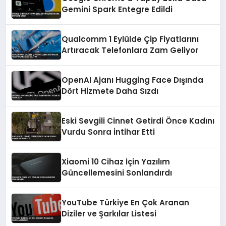
Gemini Spark Entegre Edildi
Qualcomm 1 Eylülde Çip Fiyatlarını
Artıracak Telefonlara Zam Geliyor
OpenAI Ajanı Hugging Face Dışında
Dört Hizmete Daha Sızdı
Eski Sevgili Cinnet Getirdi Önce Kadını
Vurdu Sonra İntihar Etti
Xiaomi 10 Cihaz İçin Yazılım
Güncellemesini Sonlandırdı
YouTube Türkiye En Çok Aranan
Diziler ve Şarkılar Listesi