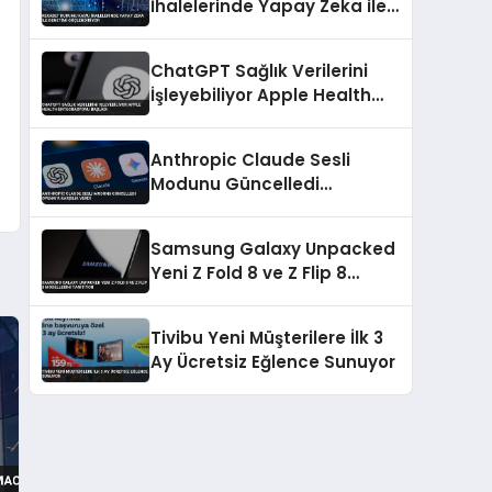
İhalelerinde Yapay Zeka ile
Denetimi Güçlendiriyor
ChatGPT Sağlık Verilerini
İşleyebiliyor Apple Health
Entegrasyonu Başladı
Anthropic Claude Sesli
Modunu Güncelledi
OpenAI’a Karşılık Verdi
Samsung Galaxy Unpacked
Yeni Z Fold 8 ve Z Flip 8
Modellerini Tanitiyor
Tivibu Yeni Müşterilere İlk 3
Ay Ücretsiz Eğlence Sunuyor