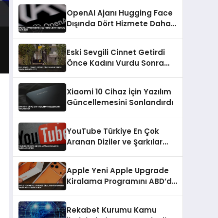
OpenAI Ajanı Hugging Face
Dışında Dört Hizmete Daha
Sızdı
Eski Sevgili Cinnet Getirdi
Önce Kadını Vurdu Sonra
İntihar Etti
Xiaomi 10 Cihaz İçin Yazılım
Güncellemesini Sonlandırdı
YouTube Türkiye En Çok
Aranan Diziler ve Şarkılar
Listesi
Apple Yeni Apple Upgrade
Kiralama Programını ABD’de
Kullanıma Sundu
Rekabet Kurumu Kamu