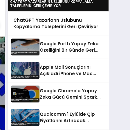
ChatGPT Yazarların Üslubunu
Kopyalama Taleplerini Geri Çeviriyor
Google Earth Yapay Zeka
Özelliğini Bir Günde Geri
Çekti
Apple Mali Sonuçlarını
Açıkladı iPhone ve Mac
Satışları Yükseldi iPad
Geriledi
Google Chrome’a Yapay
Zeka Gücü Gemini Spark
Entegre Edildi
Qualcomm 1 Eylülde Çip
Fiyatlarını Artıracak
Telefonlara Zam Geliyor