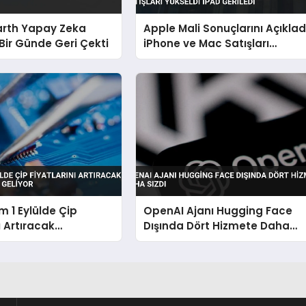
arth Yapay Zeka
Apple Mali Sonuçlarını Açıklad
 Bir Günde Geri Çekti
iPhone ve Mac Satışları
Yükseldi iPad Geriledi
 1 Eylülde Çip
OpenAI Ajanı Hugging Face
ı Artıracak
Dışında Dört Hizmete Daha
ra Zam Geliyor
Sızdı