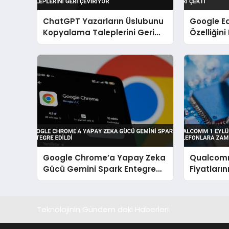
ChatGPT Yazarların Üslubunu
Google E
Kopyalama Taleplerini Geri
Özelliğini
Çeviriyor
Google Chrome’a Yapay Zeka
Qualcomm
Gücü Gemini Spark Entegre
Fiyatların
Edildi
Telefonla
Teknolojinin Gündem deki Haberleri