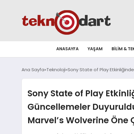
ANASAYFA
YAŞAM
BILIM & T
Ana Sayfa
Teknoloji
Sony State of Play Etkinliğin
Sony State of Play Etkinl
Güncellemeler Duyuruldu
Marvel’s Wolverine Öne Ç