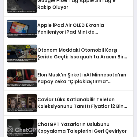
Google Pixel Tag Apple AirTag’e
Rakip Oluyor
Apple iPad Air OLED Ekranla
Yenileniyor iPad Mini de
Güncellenecek
Otonom Moddaki Otomobil Karşı
Şeride Geçti: Issaquah’ta Aracın Bir
Kısmı Koptu
Elon Musk’ın Şirketi xAI Minnesota’nın
Yapay Zeka “Çıplaklaştırma”
Yasasına Dava Açtı
Caviar Lüks Katlanabilir Telefon
Koleksiyonunu Tanıttı Fiyatlar 12 Bin
Dolardan Başlıyor
ChatGPT Yazarların Üslubunu
Kopyalama Taleplerini Geri Çeviriyor