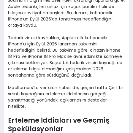
Journal’ın DigiTimes üzerinden aktardığı raporlara göre,
Apple tedarikçileri cihaz için küçük partiler halinde
bileşen sevkiyatına başladı. Bu durum, katlanabilir
iPhone’un Eylül 2026’da tanıtılması hedeflendiğini
ortaya koydu.
Tedarik zinciri kaynakları, Apple’ın ilk katlanabilir
iPhone’u için Eylül 2026 lansman takvimini
hedeflediğini belirtti. Bu takvime göre, cihazın iPhone
18 Pro ve iPhone 18 Pro Max ile aynı etkinlikte sahneye
çıkması bekleniyor. Başka bir tedarik zinciri kaynağı da
erteleme bilgisi almadığını, çalışmaların 2026
sonbaharına göre sürdüğünü doğruladı.
MacRumors’ta yer alan haber de, geçen hafta Çinli bir
sızıntı kaynağının erteleme iddialarının gerçeği
yansıtmadığı yönündeki açıklamasını destekler
nitelikte.
Erteleme İddiaları ve Geçmiş
Spekülasyonlar