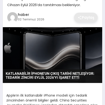
Cihazın Eylül 2026’da tanıtılması bekleniyor.
EKONOMI
haber
Paylaş
MAGAZIN
02 Temmuz 2026
OTOMOBIL
TEKNOLOJI
Apple’ın ilk katlanabilir iPhone modeli için tedarik
zincirinden önemli bilgiler geldi. China Securities