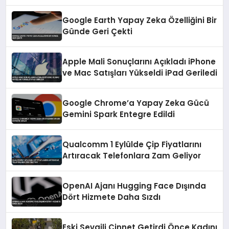
Google Earth Yapay Zeka Özelliğini Bir
Günde Geri Çekti
Apple Mali Sonuçlarını Açıkladı iPhone
ve Mac Satışları Yükseldi iPad Geriledi
Google Chrome’a Yapay Zeka Gücü
Gemini Spark Entegre Edildi
Qualcomm 1 Eylülde Çip Fiyatlarını
Artıracak Telefonlara Zam Geliyor
OpenAI Ajanı Hugging Face Dışında
Dört Hizmete Daha Sızdı
Eski Sevgili Cinnet Getirdi Önce Kadını