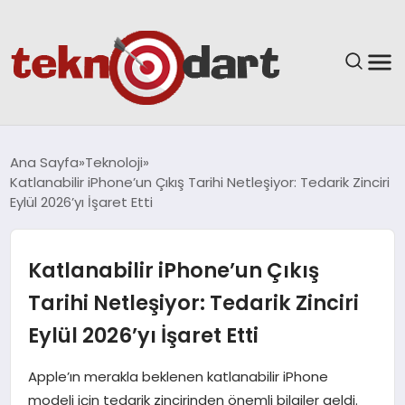
ANASAYFA
Ana Sayfa
Teknoloji
Katlanabilir iPhone’un Çıkış Tarihi Netleşiyor: Tedarik Zinciri
YAŞAM
Eylül 2026’yı İşaret Etti
BILIM & TEKNOLOJI
Katlanabilir iPhone’un Çıkış
EĞITIM
Tarihi Netleşiyor: Tedarik Zinciri
Eylül 2026’yı İşaret Etti
GÜNDEM
Apple’ın merakla beklenen katlanabilir iPhone
SPOR
modeli için tedarik zincirinden önemli bilgiler geldi.