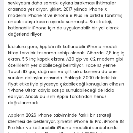
sevkiyatını daha sonraki aylara bırakması ihtimaller
arasında yer alıyor. Şirket, 2017 yılında iPhone X
modelini iPhone 8 ve iPhone 8 Plus ile birlikte tanıtmış
ancak satışa kasım ayında sunmuştu. Bu strateji,
katlanabilir iPhone için de uygulanabilir bir yol olarak
değerlendiriliyor.
İddialara göre, Apple’ın ilk katlanabilir iPhone modeli
kitap tarzı bir tasarıma sahip olacak. Cihazda 7,8 inç iç
ekran, 5,5 inç kapak ekranı, A20 çip ve C2 modem gibi
özelliklerin yer alabileceği belirtiliyor. Face ID yerine
Touch ID güç düğmesi ve çift arka kamera da öne
sürülen detaylar arasında. Yaklaşık 2.000 dolarlık bir
fiyat etiketiyle piyasaya çıkabileceği konuşulan cihazın
“iPhone Ultra” adıyla satışa sunulabileceği de iddia
ediliyor. Ancak bu isim Apple tarafından henüz
doğrulanmadı.
Apple’ın 2026 iPhone takviminde farklı bir strateji
izlemesi de bekleniyor. Şirketin iPhone 18 Pro, iPhone 18
Pro Max ve katlanabilir iPhone modelini sonbaharda