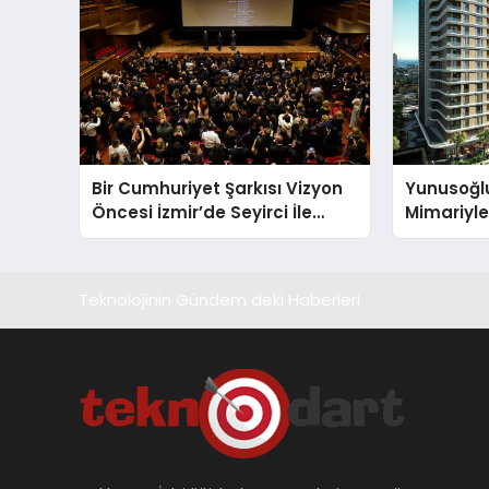
Bir Cumhuriyet Şarkısı Vizyon
Yunusoğlu
Öncesi İzmir’de Seyirci İle
Mimariyl
Buluştu
Taşıyaca
Teknolojinin Gündem deki Haberleri