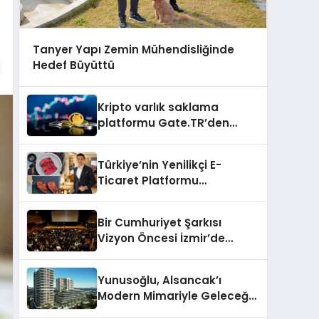
Tanyer Yapı Zemin Mühendisliğinde
Hedef Büyüttü
Kripto varlık saklama
platformu Gate.TR’den
memecoin değerlendirmesi
Türkiye’nin Yenilikçi E-
Ticaret Platformu
Organikasap, Premium Et ve
Şarküteri Ürünlerini
Bir Cumhuriyet Şarkısı
Tüketicilerle Buluşturuyor
Vizyon Öncesi İzmir’de
Seyirci İle Buluştu
Yunusoğlu, Alsancak’ı
Modern Mimariyle Geleceğe
Taşıyacak