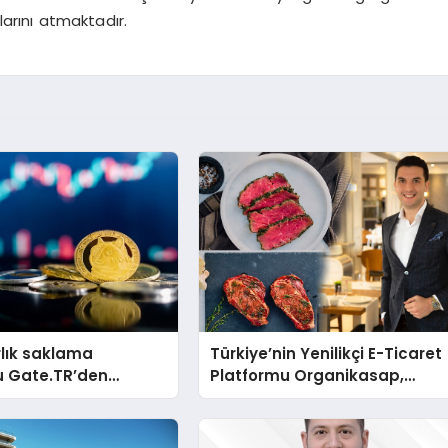
larını atmaktadır.
rlık saklama
Türkiye’nin Yenilikçi E-Ticaret
u Gate.TR’den
Platformu Organikasap,
 değerlendirmesi
Premium Et ve Şarküteri
Ürünlerini Tüketicilerle
Buluşturuyor