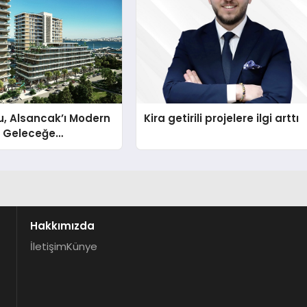
, Alsancak’ı Modern
Kira getirili projelere ilgi arttı
e Geleceğe
k
Hakkımızda
İletişim
Künye