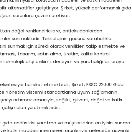
aroma, kimyasal koruyucu maddeler ve katkı maddeleri
bilir alternatifler geliştiriyor. Şirket, yüksek performanslı gıda
aşılan sorunlara çözüm üretiyor.
tan doğal renklendiricilere, antioksidanlardan
mler sunmaktadır. Teknolojinin gücünü yaratıcılıkla
sini sunmak için sürekli olarak yenilikleri takip etmekte ve
ırması, tasarım, satın alma, üretim, kalite kontrol,
eknolojik bilgi birikimi, deneyim ve yaratıcılığı bir araya
 felsefesiyle hareket etmektedir. Şirket, FSSC 22000 Gıda
lite Yönetim Sistemi standartlarına uyum sağlamanın
ıyı artırmak amacıyla, sağlıklı, güvenli, doğal ve katkı
 çalışmaları yürütmektedir.
 bir gıda endüstrisi yaratma ve müşterilerine en iyisini sunma
oğal ve katkı maddesi içermeyen ürünleriyle geleceğe güvenle