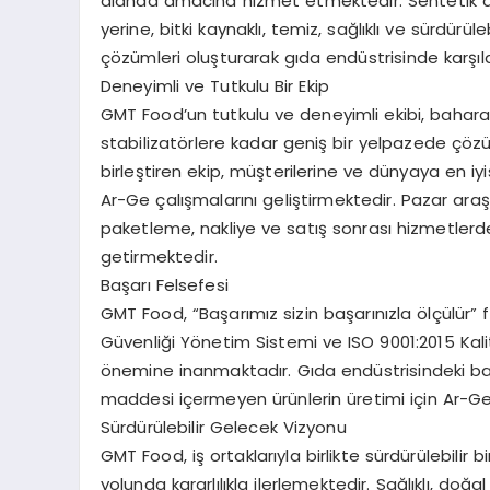
alanda amacına hizmet etmektedir. Sentetik 
yerine, bitki kaynaklı, temiz, sağlıklı ve sürdürüle
çözümleri oluşturarak gıda endüstrisinde karşıl
Deneyimli ve Tutkulu Bir Ekip
GMT Food’un tutkulu ve deneyimli ekibi, baharat
stabilizatörlere kadar geniş bir yelpazede çözü
birleştiren ekip, müşterilerine ve dünyaya en iyi
Ar-Ge çalışmalarını geliştirmektedir. Pazar araşt
paketleme, nakliye ve satış sonrası hizmetlerde t
getirmektedir.
Başarı Felsefesi
GMT Food, “Başarımız sizin başarınızla ölçülür”
Güvenliği Yönetim Sistemi ve ISO 9001:2015 Ka
önemine inanmaktadır. Gıda endüstrisindeki başar
maddesi içermeyen ürünlerin üretimi için Ar-Ge
Sürdürülebilir Gelecek Vizyonu
GMT Food, iş ortaklarıyla birlikte sürdürülebilir
yolunda kararlılıkla ilerlemektedir. Sağlıklı, d