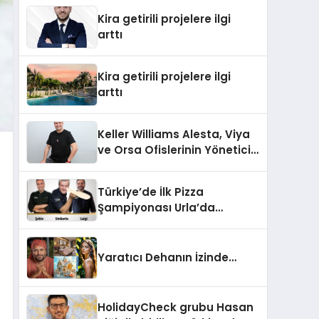
Kira getirili projelere ilgi
arttı
Kira getirili projelere ilgi
arttı
Keller Williams Alesta, Viya
ve Orsa Ofislerinin Yönetici
Ortağı Neşet Birlik:
“Gayrimenkulde ‘Buzkıran’
Türkiye’de İlk Pizza
Rolü Üstlendik”
Şampiyonası Urla’da
Düzenlenecek
Yaratıcı Dehanın İzinde…
HolidayCheck grubu Hasan