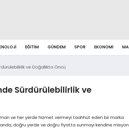
EKNOLOJI
EĞITIM
GÜNDEM
SPOR
EKONOMI
MA
ürülebilirlik ve Doğallıkta Öncü
de Sürdürülebilirlik ve
zaman ve her yerde hizmet vermeyi taahhüt eden bir marka
amanda, doğru yerde ve doğru fiyatta sunmayı kendine misyon