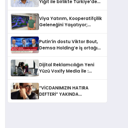
Yiğit ile birlikte Türkiye’de
yeni bir iş ortaklığı kurdu
Viya Yatırım, Kooperatifçilik
Geleneğini Yaşatıyor;
Kazandıran İş Modeliyle
Büyüyor
Putin’in dostu Viktor Bout,
Demsa Holding’e iş ortağı
oluyor
Dijital Reklamcılığın Yeni
Yüzü Voxify Media İle :
Podcast Reklamcılığı Yeni
Bir Çağ Açıyor
“VİCDANIMIZIN HATIRA
DEFTERİ” YAKINDA
GÖSTERİMDE