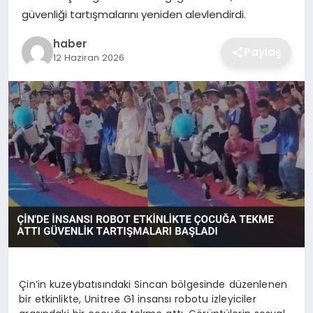
güvenliği tartışmalarını yeniden alevlendirdi.
EKONOMI
haber
Paylaş
MAGAZIN
12 Haziran 2026
OTOMOBIL
TEKNOLOJI
Çin’in kuzeybatısındaki Sincan bölgesinde düzenlenen
bir etkinlikte, Unitree G1 insansı robotu izleyiciler