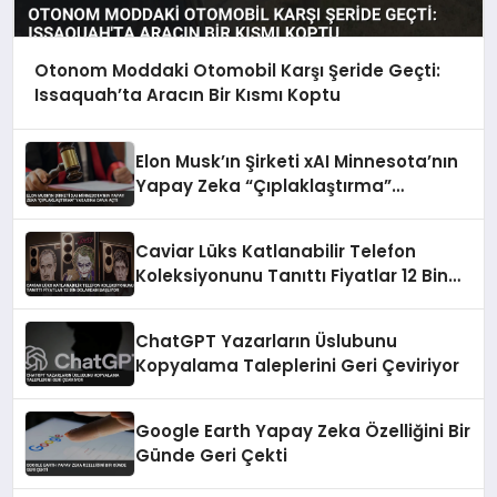
Otonom Moddaki Otomobil Karşı Şeride Geçti:
Issaquah’ta Aracın Bir Kısmı Koptu
Elon Musk’ın Şirketi xAI Minnesota’nın
Yapay Zeka “Çıplaklaştırma”
Yasasına Dava Açtı
Caviar Lüks Katlanabilir Telefon
Koleksiyonunu Tanıttı Fiyatlar 12 Bin
Dolardan Başlıyor
ChatGPT Yazarların Üslubunu
Kopyalama Taleplerini Geri Çeviriyor
Google Earth Yapay Zeka Özelliğini Bir
Günde Geri Çekti