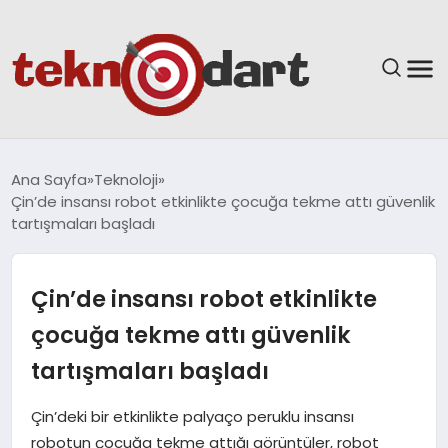
ANASAYFA
Ana Sayfa
Teknoloji
Çin’de insansı robot etkinlikte çocuğa tekme attı güvenlik
YAŞAM
tartışmaları başladı
BILIM & TEKNOLOJI
Çin’de insansı robot etkinlikte
EĞITIM
çocuğa tekme attı güvenlik
tartışmaları başladı
GÜNDEM
Çin’deki bir etkinlikte palyaço peruklu insansı
SPOR
robotun çocuğa tekme attığı görüntüler, robot