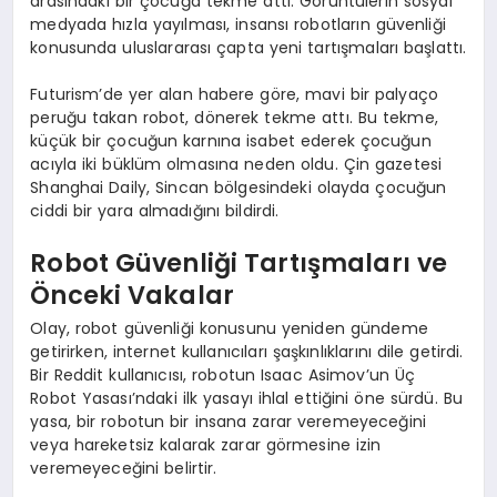
arasındaki bir çocuğa tekme attı. Görüntülerin sosyal
medyada hızla yayılması, insansı robotların güvenliği
konusunda uluslararası çapta yeni tartışmaları başlattı.
Futurism’de yer alan habere göre, mavi bir palyaço
peruğu takan robot, dönerek tekme attı. Bu tekme,
küçük bir çocuğun karnına isabet ederek çocuğun
acıyla iki büklüm olmasına neden oldu. Çin gazetesi
Shanghai Daily, Sincan bölgesindeki olayda çocuğun
ciddi bir yara almadığını bildirdi.
Robot Güvenliği Tartışmaları ve
Önceki Vakalar
Olay, robot güvenliği konusunu yeniden gündeme
getirirken, internet kullanıcıları şaşkınlıklarını dile getirdi.
Bir Reddit kullanıcısı, robotun Isaac Asimov’un Üç
Robot Yasası’ndaki ilk yasayı ihlal ettiğini öne sürdü. Bu
yasa, bir robotun bir insana zarar veremeyeceğini
veya hareketsiz kalarak zarar görmesine izin
veremeyeceğini belirtir.