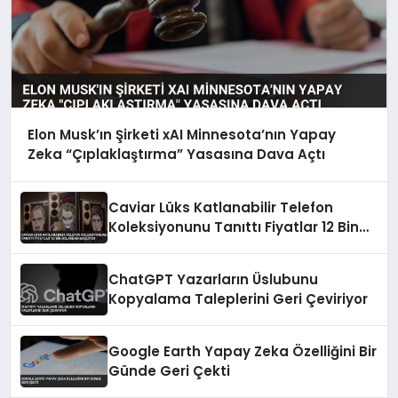
Elon Musk’ın Şirketi xAI Minnesota’nın Yapay
Zeka “Çıplaklaştırma” Yasasına Dava Açtı
Caviar Lüks Katlanabilir Telefon
Koleksiyonunu Tanıttı Fiyatlar 12 Bin
Dolardan Başlıyor
ChatGPT Yazarların Üslubunu
Kopyalama Taleplerini Geri Çeviriyor
Google Earth Yapay Zeka Özelliğini Bir
Günde Geri Çekti