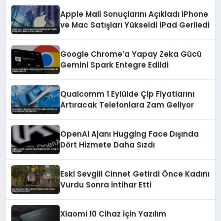
Apple Mali Sonuçlarını Açıkladı iPhone
ve Mac Satışları Yükseldi iPad Geriledi
Google Chrome’a Yapay Zeka Gücü
Gemini Spark Entegre Edildi
Qualcomm 1 Eylülde Çip Fiyatlarını
Artıracak Telefonlara Zam Geliyor
OpenAI Ajanı Hugging Face Dışında
Dört Hizmete Daha Sızdı
Eski Sevgili Cinnet Getirdi Önce Kadını
Vurdu Sonra İntihar Etti
Xiaomi 10 Cihaz İçin Yazılım