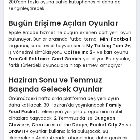
200’den fazla oyuna sahip kütüphanesini daha da
zenginleştirecek.
Bugün Erişime Açılan Oyunlar
Apple Arcade hizmetine bugün eklenen dört yeni oyun
bulunuyor. Bunlar arasında futbol temalı
Mini Football
Legends
, sanal evcil hayvan serisi
My Talking Tom 2+
,
iş yönetimi simülasyonu
Coffee Inc 2+
ve kart oyunu
FreeCell Solitaire: Card Game+
yer alıyor. Bu oyunlar,
farklı türlerdeki oyunculara hitap etmeyi amaçlıyor.
Haziran Sonu ve Temmuz
Başında Gelecek Oyunlar
Önümüzdeki haftalarda platforma beş yeni oyun
daha katılacak. 30 Haziran’da yayınlanacak
Family
Feud Pocket
, televizyon yarışma programını mobil
cihazlara taşıyacak. 2 Temmuz’da ise
Dungeon
Clawler+
,
Creatures of the Deep+
,
Pocket City 2+
ve
Draw It+
oyunları kullanıcılarla buluşacak. Bu
eklemelerle Apple Arcade, abonelerine daha geniş bir