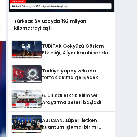
Türksat 6A uzayda 192 milyon
kilometreyi aştı
TÜBİTAK Gökyüzü Gözlem
Etkinliği, Afyonkarahisar’da
yapılacak
Türkiye yapay zekada
“ortak akıl”la gelişecek
6. Ulusal Arktik Bilimsel
Araştırma Seferi başladı
ASELSAN, süper iletken
kuantum işlemci birimi
geliştirecek