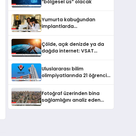
“bölgesel üs” olacak
Yumurta kabuğundan
implantlarda
kullanılabilecek
biyomalzeme ürettiler
Çölde, açık denizde ya da
dağda internet: VSAT
istasyonu 8 bine yaklaştı
Uluslararası bilim
olimpiyatlarında 21 öğrenci
madalya ve ödül kazandı
Fotoğraf üzerinden bina
sağlamlığını analiz eden
uygulama geliştirildi