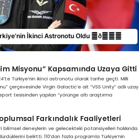
ilim Misyonu” Kapsamında Uzaya Gitti
e Türkiye’nin ikinci astronotu olarak tarihe geçti. Milli
nu” çerçevesinde Virgin Galactic’e ait “VSS Unity” adlı uzay
port tesisinden yapılan “yörünge altı araştırma
plumsal Farkındalık Faaliyetleri
eri bilimsel deneylerin ve gelecekteki potansiyelleri hakkında
ürdüklerini belirtti. 110’dan fazla programla Türkiye’nin