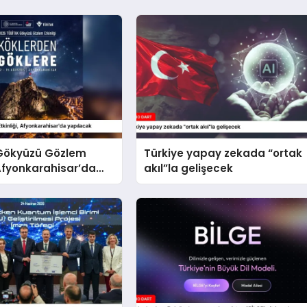
Gökyüzü Gözlem
Türkiye yapay zekada “ortak
, Afyonkarahisar’da
akıl”la gelişecek
k