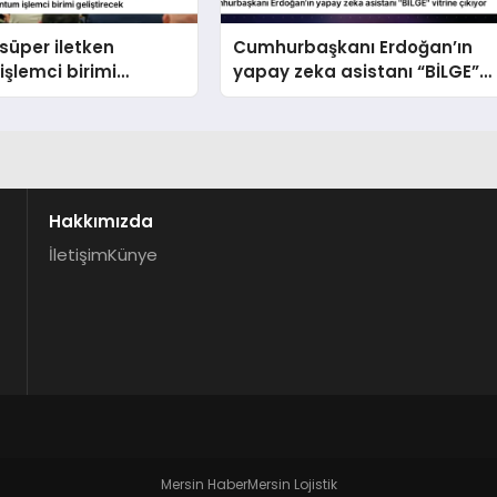
süper iletken
Cumhurbaşkanı Erdoğan’ın
şlemci birimi
yapay zeka asistanı “BİLGE”
cek
vitrine çıkıyor
Hakkımızda
İletişim
Künye
Mersin Haber
Mersin Lojistik