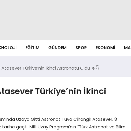
EKNOLOJI
EĞITIM
GÜNDEM
SPOR
EKONOMI
MA
Atasever Türkiye’nin İkinci Astronotu Oldu ⏬👇
tasever Türkiye’nin İkinci
amında Uzaya Gitti Astronot Tuva Cihangir Atasever, 8
 tarihe geçti. Milli Uzay Programı’nın “Türk Astronot ve Bilim