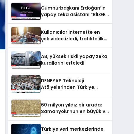
Cumhurbaşkanı Erdoğan’ın
yapay zeka asistanı “BİLGE”
vitrine çıkıyor
Kullanıcılar internette en
çok video izledi, trafikte ilk
sırayı YouTube aldı
AB, yüksek riskli yapay zeka
kurallarını erteledi
DENEYAP Teknoloji
Atölyelerinden Türkiye
genelinde proje şenliği
60 milyon yıldız bir arada:
Samanyolu’nun en büyük ve
en detaylı fotoğrafı çekildi
Türkiye veri merkezlerinde