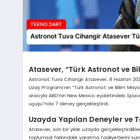
Atasever, “Türk Astronot ve B
Astronot Tuva Cihangir Atasever, 8 Haziran 2024’t
Uzay Programı’nın “Türk Astronot ve Bilim Misyo
aracıyla ABD’nin New Mexico eyaletindeki Space
uçuşu”nda 7 deney gerçekleştirdi.
Uzayda Yapılan Deneyler ve To
Atasever, son bir yıldır uzayda gerçekleştirdikl
toplumsal farkındalık yaratma faaliyetlerini sürd